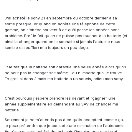
J'ai acheté le sony Z1 en septembre ou octobre dernier à sa
sortie presque, or quand on achète une téléphone de cette
gamme, on s'attend souvent à ce qu'il passe les années sans
problème. Bref le fait qu'on ne puisse pas toucher à la batterie (et
ainsi la changer quand on le souhaite si jamais l'actuelle nous
semble essouffler) m'a toujours un peu déçu.
Et le fait que la batterie soit garantie une seule année alors qu'on
ne peut pas la changer soit même .. du n'importe quoi je trouve.
En gros si dans 3 mois ma batterie a un soucis, adieu mon sony.
C'est pourquoi j'espère prendre les devant et "gagner" une
année supplémentaire en demandant au SAV de changer ma
batterie.
Seulement je ne m'attends pas à ce qu'ils acceptent comme ça..
je peux prétendre que je constate une diminution de l'autonomie
(je n'ai pas vraiment fait de test mais j’imagine que c'est vrai