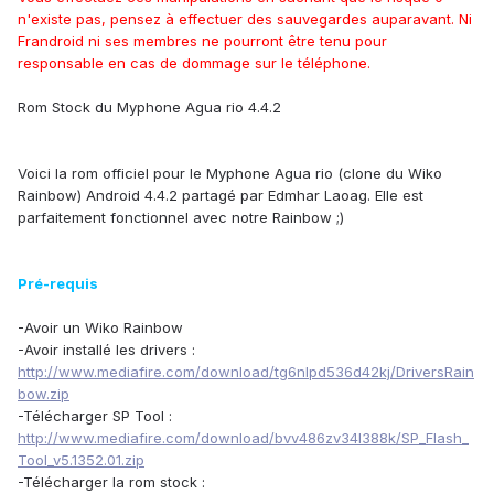
n'existe pas, pensez à effectuer des sauvegardes auparavant. Ni
Frandroid ni ses membres ne pourront être tenu pour
responsable en cas de dommage sur le téléphone.
Rom Stock du Myphone Agua rio 4.4.2
Voici la rom officiel pour le Myphone Agua rio (clone du Wiko
Rainbow) Android 4.4.2 partagé par Edmhar Laoag. Elle est
parfaitement fonctionnel avec notre Rainbow ;)
Pré-requis
-Avoir un Wiko Rainbow
-Avoir installé les drivers :
http://www.mediafire.com/download/tg6nlpd536d42kj/DriversRain
bow.zip
-Télécharger SP Tool :
http://www.mediafire.com/download/bvv486zv34l388k/SP_Flash_
Tool_v5.1352.01.zip
-Télécharger la rom stock :