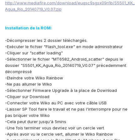
http://www.mediafire.com/download/euqsc9sgsx09n1b/S5501_KK_
Agua_Rio_20140719_V0.07.zip
Installation de la ROM:
-Décompresser les 2 dossier téléchargés.
-Exécuter le fichier "Flash_tool.exe" en mode administrateur
-Cliquer sur "scatter loading"
-Sélectionner le fichier "MT6582_Android_scatter" depuis le
dossier "S5501_KK_Agua_Rio_20140719_V0.07" précedemment
décompréssé
-Eteindre votre Wiko Rainbow
-Ne pas allumer le Wiko
-Sélectionner Firmware Upgrade à la place de Download
-Cliquer sur Download
-Connecter votre Wiko au PC avec votre câble USB
-Laisser SP Tool faire le travail et ne pas l'interrompre pour ne
pas briquer votre Wiko
-Cela peut durer jusqu'à 5mins
-Une fois terminer vous devriez voir un cercle vert
-Après avoir vu le cercle vert, allumer le Wiko Rainbow