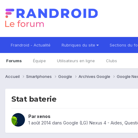
Frandroid - Actualité
Rubriques du site
Sections du f
Forums
Équipe
Utilisateurs en ligne
Clubs
Accueil
Smartphones
Google
Archives Google
Google Ne
Stat baterie
Par
xenos
1 août 2014
dans
Google (LG) Nexus 4 - Aides, Quest