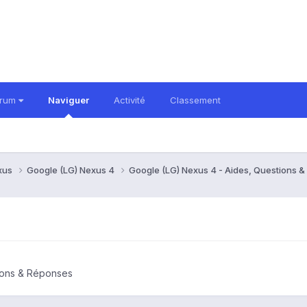
orum
Naviguer
Activité
Classement
xus
Google (LG) Nexus 4
Google (LG) Nexus 4 - Aides, Questions 
ions & Réponses