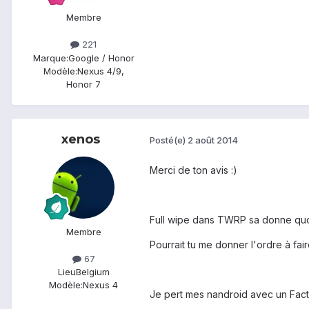
Membre
221
Marque:
Google / Honor
Modèle:
Nexus 4/9,
Honor 7
xenos
Posté(e)
2 août 2014
Merci de ton avis :)
Full wipe dans TWRP sa donne quoi 
Membre
Pourrait tu me donner l'ordre à faire 
67
Lieu
Belgium
Modèle:
Nexus 4
Je pert mes nandroid avec un Factor