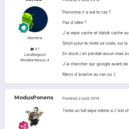
Personne n´a eut le cas ?
Pas d´idée ?
J´ai wipe cache et dalvik cache avan
Membre
Sinon pour le reste sa roule, sur l
67
En stock j´en perdait aucun mais b
Lieu
Belgium
Modèle:
Nexus 4
J´ai chercher qur google avant de 
Merci d´avance au cas ou :)
ModusPonens
Posté(e)
2 août 2014
Tente un full wipe même si c'est 