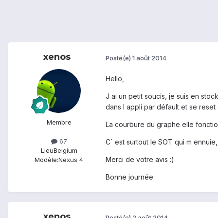
xenos
Posté(e)
1 août 2014
Hello,
J ai un petit soucis, je suis en sto
dans l appli par défault et se reset
Membre
La courbure du graphe elle fonctio
67
C´ est surtout le SOT qui m ennuie,
Lieu
Belgium
Merci de votre avis :)
Modèle:
Nexus 4
Bonne journée.
xenos
Posté(e)
2 août 2014