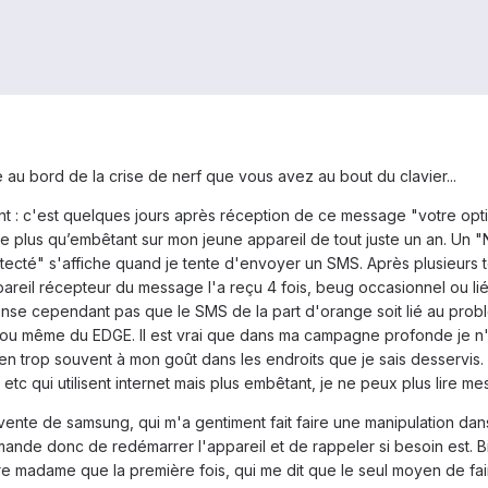
ce au bord de la crise de nerf que vous avez au bout du clavier...
c'est quelques jours après réception de ce message "votre option 
me plus qu’embêtant sur mon jeune appareil de tout juste un an. Un "
cté" s'affiche quand je tente d'envoyer un SMS. Après plusieurs test
areil récepteur du message l'a reçu 4 fois, beug occasionnel ou lié
ense cependant pas que le SMS de la part d'orange soit lié au prob
ou même du EDGE. Il est vrai que dans ma campagne profonde je n'ai
en trop souvent à mon goût dans les endroits que je sais desservis. 
tc qui utilisent internet mais plus embêtant, je ne peux plus lire mes
vente de samsung, qui m'a gentiment fait faire une manipulation dan
e donc de redémarrer l'appareil et de rappeler si besoin est. Bien 
e madame que la première fois, qui me dit que le seul moyen de fai