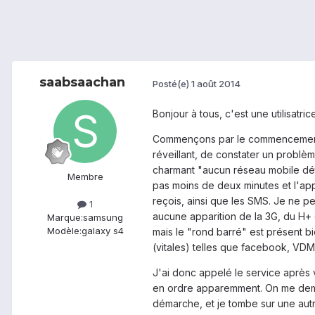
saabsaachan
Posté(e)
1 août 2014
Bonjour à tous, c'est une utilisatri
Commençons par le commencement : 
réveillant, de constater un problè
charmant "aucun réseau mobile déte
Membre
pas moins de deux minutes et l'app
reçois, ainsi que les SMS. Je ne p
1
aucune apparition de la 3G, du H+ 
Marque:
samsung
Modèle:
galaxy s4
mais le "rond barré" est présent bi
(vitales) telles que facebook, VDM e
J'ai donc appelé le service après 
en ordre apparemment. On me demand
démarche, et je tombe sur une autr