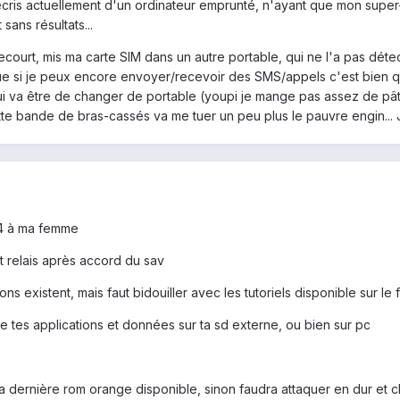
écris actuellement d'un ordinateur emprunté, n'ayant que mon super-p
ans résultats...
ecourt, mis ma carte SIM dans un autre portable, qui ne l'a pas dét
ue si je peux encore envoyer/recevoir des SMS/appels c'est bien qu
ui va être de changer de portable (youpi je mange pas assez de pâte
te bande de bras-cassés va me tuer un peu plus le pauvre engin... 
 s4 à ma femme
t relais après accord du sav
ons existent, mais faut bidouiller avec les tutoriels disponible sur le
 tes applications et données sur ta sd externe, ou bien sur pc
 la dernière rom orange disponible, sinon faudra attaquer en dur et