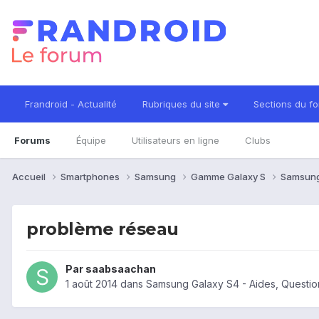
Frandroid - Actualité
Rubriques du site
Sections du f
Forums
Équipe
Utilisateurs en ligne
Clubs
Accueil
Smartphones
Samsung
Gamme Galaxy S
Samsung
problème réseau
Par
saabsaachan
1 août 2014
dans
Samsung Galaxy S4 - Aides, Questi