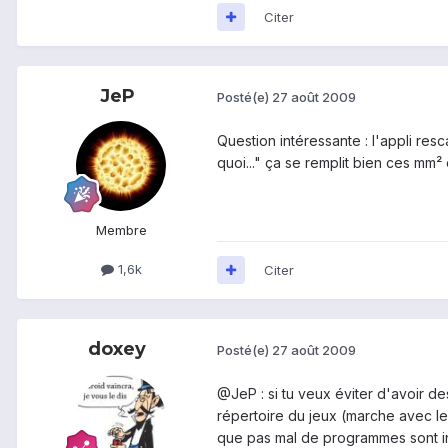
Citer
JeP
Posté(e)
27 août 2009
Question intéressante : l'appli r
quoi..." ça se remplit bien ces mm² d
Membre
1,6k
Citer
doxey
Posté(e)
27 août 2009
@JeP : si tu veux éviter d'avoir d
répertoire du jeux (marche avec le
que pas mal de programmes sont inst