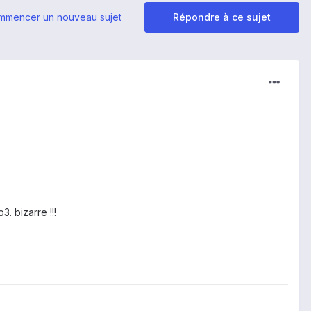
mmencer un nouveau sujet
Répondre à ce sujet
. bizarre !!!