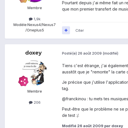
Pourtant depuis j'ai même fait un re
Membre
que mon premier transfert de musique
1,9k
Modèle:
Nexus4/Nexus7
/Oneplus5
Citer
doxey
Posté(e)
26 août 2009
(modifié)
Tiens c'est étrange, j'ai égalemen
aussitôt que je "remonte" la carte 
Je précise que j'utilise l'applicat
tag.
Membre
@franckinou : tu mets tes musiques 
206
Peut-être que le problème ne se pr
de test :/.
Modifié
26 août 2009
par doxey