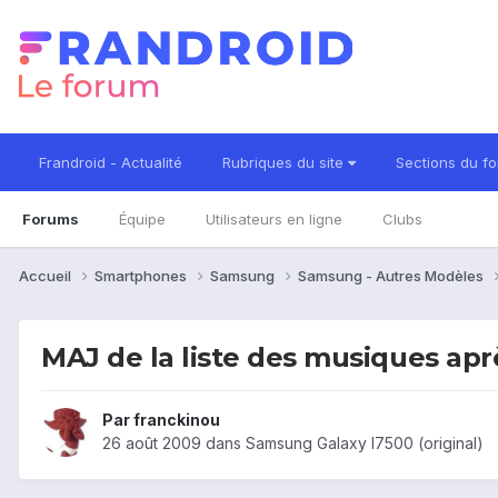
Frandroid - Actualité
Rubriques du site
Sections du f
Forums
Équipe
Utilisateurs en ligne
Clubs
Accueil
Smartphones
Samsung
Samsung - Autres Modèles
MAJ de la liste des musiques apr
Par
franckinou
26 août 2009
dans
Samsung Galaxy I7500 (original)