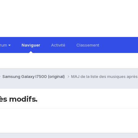
orum
Naviguer
Activité
Classement
Samsung Galaxy I7500 (original)
MAJ de la liste des musiques après
ès modifs.