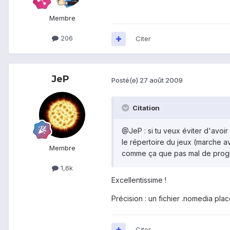
Membre
206
Citer
JeP
Posté(e)
27 août 2009
Citation
@JeP : si tu veux éviter d'avoi
le répertoire du jeux (marche av
Membre
comme ça que pas mal de program
1,6k
Excellentissime !
Précision : un fichier .nomedia plac
Citer