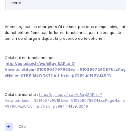
merci
Attention, tout les chargeurs QI ne sont pas tous compatibles, j'ai
du acheté un 2ème car le 1er ne fonctionnait pas ( alors que le
témoin de charge indiquait la présence du téléphone )
Celui qui ne fonctionne pas
:
http://cgi.ebay.fr/ws/eBayISAPI.dll?
ViewItem&item=310960479766&var=610266726087&ssPag
eName=STRK:MEWNX:IT&_trksid=p3984.m1439.l2649
Celui qui marche :
http://cgi.ebay.fr/ws/eBayISAPI.dll?
ViewItem&item=321465759518&var=510359578834&ssPageName
=STRK:MEWNX:IT&_trksid=p3984.m1439.l2649
Citer