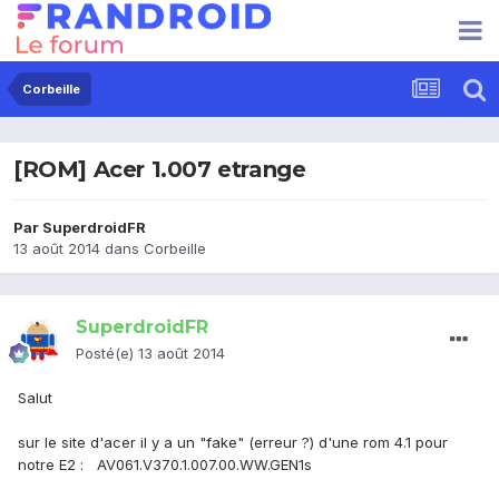
Corbeille
[ROM] Acer 1.007 etrange
Par
SuperdroidFR
13 août 2014
dans
Corbeille
SuperdroidFR
Posté(e)
13 août 2014
Salut
sur le site d'acer il y a un "fake" (erreur ?) d'une rom 4.1 pour
notre E2 :
AV061.V370.1.007.00.WW.GEN1s