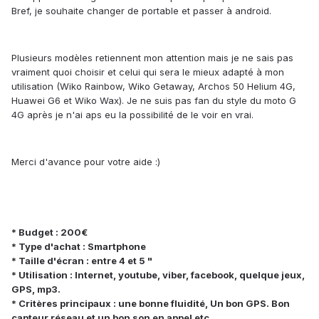
Bref, je souhaite changer de portable et passer à android.
Plusieurs modèles retiennent mon attention mais je ne sais pas
vraiment quoi choisir et celui qui sera le mieux adapté à mon
utilisation (Wiko Rainbow, Wiko Getaway, Archos 50 Helium 4G,
Huawei G6 et Wiko Wax). Je ne suis pas fan du style du moto G
4G après je n'ai aps eu la possibilité de le voir en vrai.
Merci d'avance pour votre aide :)
* Budget : 200€
* Type d'achat : Smartphone
* Taille d'écran : entre 4 et 5 "
* Utilisation : Internet, youtube, viber, facebook, quelque jeux,
GPS, mp3.
* Critères principaux :
une bonne fluidité,
Un bon GPS. Bon
capteur réseau et un bon son en appel etc.