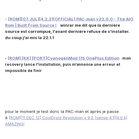
-
[ROM][07 JUL][4.2.2][OFFICIAL] PAC-man v23.0.0 - The AIO
Rom | Built From Source !
winrar me dit que la dernière
source est corrompue, l'avant dernière refuse de s'installer.
du coup j'ai mis la 22.1.1
-
[ROM] [KK] [PORT]CyanogenMod 11S OnePlus Edition
mon
recovery lance l'installation, puis
une erreur et
m’annonce
impossible de finir
pour le moment je test donc la PAC-man et après je passe
à
[ROM][11 DEC 12] CoolDroid Revolution v 9.0 [sense 4.1][4.0.4]
AMAZING!