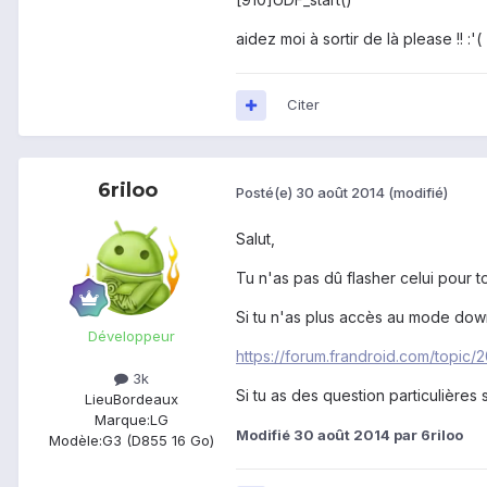
aidez moi à sortir de là please !! :'(
Citer
6riloo
Posté(e)
30 août 2014
(modifié)
Salut,
Tu n'as pas dû flasher celui pour 
Si tu n'as plus accès au mode down
Développeur
https://forum.frandroid.com/topic
3k
Si tu as des question particulières
Lieu
Bordeaux
Marque:
LG
Modifié
30 août 2014
par 6riloo
Modèle:
G3 (D855 16 Go)