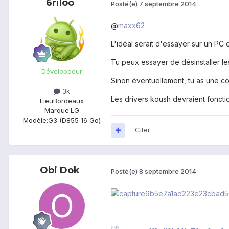
6riloo
Posté(e)
7 septembre 2014
@
maxx62
L'idéal serait d'essayer sur un PC 
Tu peux essayer de désinstaller les
Développeur
Sinon éventuellement, tu as une c
3k
Les drivers koush devraient fonct
Lieu
Bordeaux
Marque:
LG
Modèle:
G3 (D855 16 Go)
Citer
Obi Dok
Posté(e)
8 septembre 2014