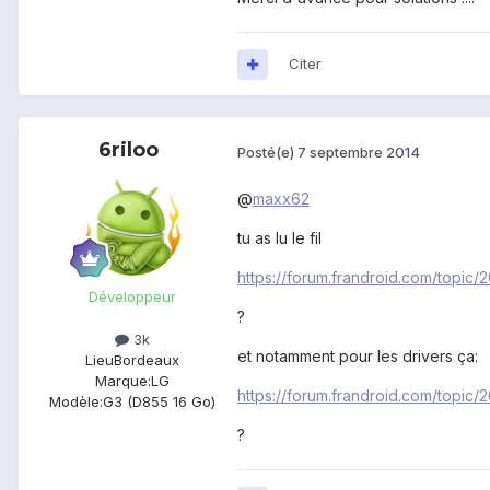
Citer
6riloo
Posté(e)
7 septembre 2014
@
maxx62
tu as lu le fil
https://forum.frandroid.com/topic
Développeur
?
3k
et notamment pour les drivers ça:
Lieu
Bordeaux
Marque:
LG
https://forum.frandroid.com/topi
Modèle:
G3 (D855 16 Go)
?