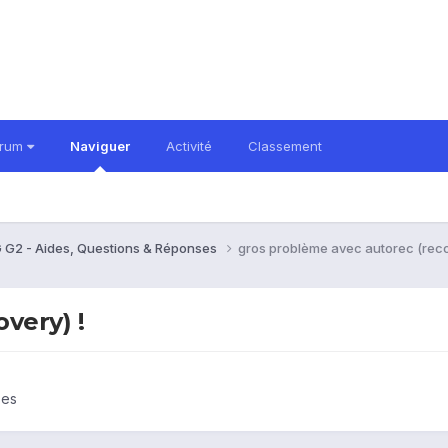
orum
Naviguer
Activité
Classement
 G2 - Aides, Questions & Réponses
gros problème avec autorec (reco
very) !
ses