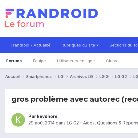
Frandroid - Actualité
Rubriques du site
Sections du f
Forums
Équipe
Utilisateurs en ligne
Clubs
Accueil
Smartphones
LG
Archives LG
LG G
LG G2
LG
gros problème avec autorec (reco
Par
kevdhore
29 août 2014
dans
LG G2 - Aides, Questions & Répon