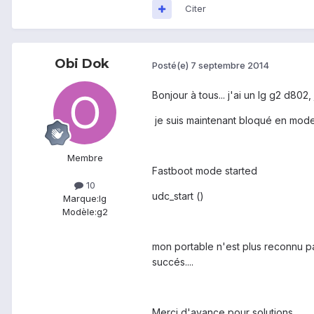
Citer
Obi Dok
Posté(e)
7 septembre 2014
Bonjour à tous... j'ai un lg g2 d802
je suis maintenant bloqué en mode
Membre
Fastboot mode started
10
udc_start ()
Marque:
lg
Modèle:
g2
mon portable n'est plus reconnu p
succés....
Merci d'avance pour solutions ....