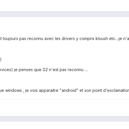
 toujours pas reconnu avec les drivers y compris kloush etc....je n
)
evices) je penses que G2 n'est pas reconnu ....
e windows , je vois apparaitre "android" et son point d'exclamation .