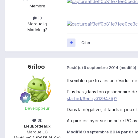
Membre
10
Marque:
lg
Modèle:
g2
Citer
6riloo
Posté(e)
9 septembre 2014
(modifié)
Il semble que tu aies un résidus de
Plus bas ,dans ton gestionnaire d
started/#entry3129476)?
Développeur
Dans la négative, il faudrait peux-
3k
Au pire essayer sur un autre PC av
Lieu
Bordeaux
Modifié
9 septembre 2014
par 6ril
Marque:
LG
Modèle:
G3 (D855 16 Go)