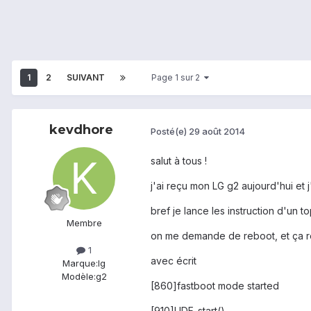
1
2
SUIVANT
Page 1 sur 2
kevdhore
Posté(e)
29 août 2014
salut à tous !
j'ai reçu mon LG g2 aujourd'hui et 
bref je lance les instruction d'un to
Membre
on me demande de reboot, et ça re
1
avec écrit
Marque:
lg
Modèle:
g2
[860]fastboot mode started
[910]UDF_start()