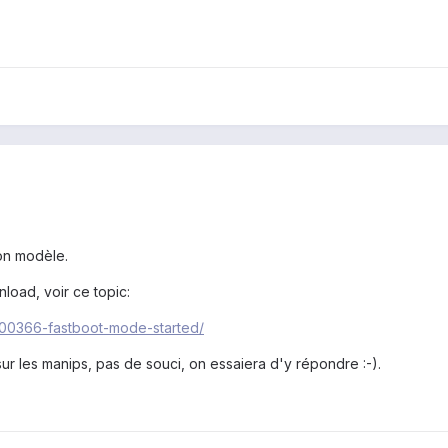
ton modèle.
load, voir ce topic:
/200366-fastboot-mode-started/
 sur les manips, pas de souci, on essaiera d'y répondre :-).