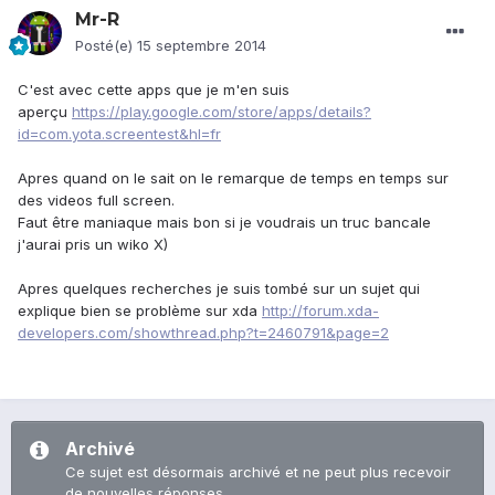
Mr-R
Posté(e)
15 septembre 2014
C'est avec cette apps que je m'en suis
aperçu
https://play.google.com/store/apps/details?
id=com.yota.screentest&hl=fr
Apres quand on le sait on le remarque de temps en temps sur
des videos full screen.
Faut être maniaque mais bon si je voudrais un truc bancale
j'aurai pris un wiko X)
Apres quelques recherches je suis tombé sur un sujet qui
explique bien se problème sur xda
http://forum.xda-
developers.com/showthread.php?t=2460791&page=2
Archivé
Ce sujet est désormais archivé et ne peut plus recevoir
de nouvelles réponses.