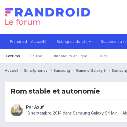
Frandroid - Actualité
Rubriques du site
Sections du f
Forums
Équipe
Utilisateurs en ligne
Clubs
Accueil
Smartphones
Samsung
Gamme Galaxy S
Samsung
Rom stable et autonomie
Par
Axuf
18 septembre 2014
dans
Samsung Galaxy S4 Mini - Ai