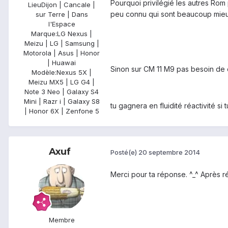
Pourquoi privilégié les autres Rom
Lieu
Dijon | Cancale |
peu connu qui sont beaucoup mieu
sur Terre | Dans
l'Espace
Marque:
LG Nexus |
Meizu | LG | Samsung |
Motorola | Asus | Honor
| Huawai
Sinon sur CM 11 M9 pas besoin de c
Modèle:
Nexus 5X |
Meizu MX5 | LG G4 |
Note 3 Neo | Galaxy S4
Mini | Razr i | Galaxy S8
tu gagnera en fluidité réactivité si
| Honor 6X | Zenfone 5
Axuf
Posté(e)
20 septembre 2014
Merci pour ta réponse. ^_^ Après r
Membre