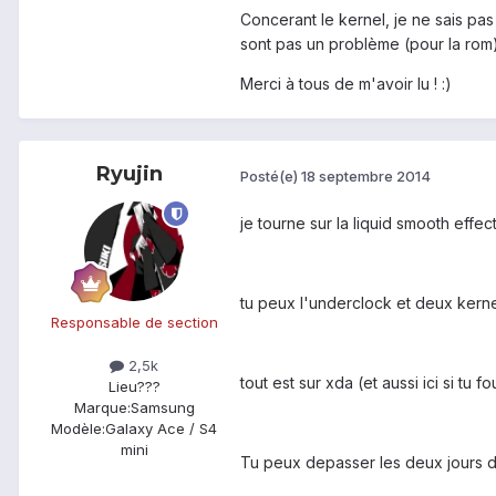
Concerant le kernel, je ne sais pas
sont pas un problème (pour la rom)
Merci à tous de m'avoir lu ! :)
Ryujin
Posté(e)
18 septembre 2014
je tourne sur la liquid smooth effec
tu peux l'underclock et deux kernel
Responsable de section
2,5k
tout est sur xda (et aussi ici si tu fou
Lieu
???
Marque:
Samsung
Modèle:
Galaxy Ace / S4
mini
Tu peux depasser les deux jours d'