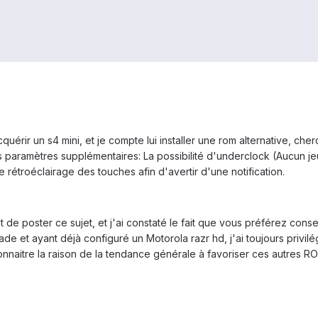
uérir un s4 mini, et je compte lui installer une rom alternative, c
 paramètres supplémentaires: La possibilité d'underclock (Aucun jeux
r le rétroéclairage des touches afin d'avertir d'une notification.
 de poster ce sujet, et j'ai constaté le fait que vous préférez conse
ade et ayant déjà configuré un Motorola razr hd, j'ai toujours privil
onnaitre la raison de la tendance générale à favoriser ces autres R