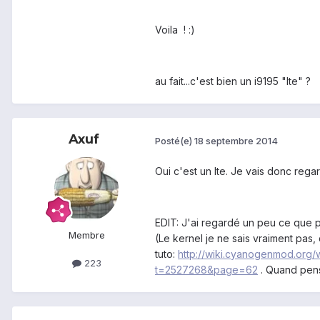
Voila ! :)
au fait...c'est bien un i9195 "lte" ?
Axuf
Posté(e)
18 septembre 2014
Oui c'est un lte. Je vais donc regar
EDIT: J'ai regardé un peu ce que p
Membre
(Le kernel je ne sais vraiment pas,
tuto:
http://wiki.cyanogenmod.org/w
223
t=2527268&page=62
. Quand pens