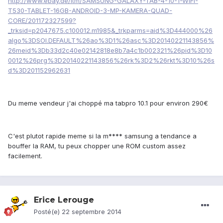
http://www.ebay.de/itm/SAMSUNG-GALAXY-TAB-4-10-1-WIFI-
T530-TABLET-16GB-ANDROID-3-MP-KAMERA-QUAD-
CORE/201172327599?
_trksid=p2047675.c100012.m1985&_trkparms=aid%3D444000%26
algo%3DSOI.DEFAULT%26ao%3D1%26asc%3D20140221143856%
26meid%3Db33d2c40e02142818e8b7a4c1b002321%26pid%3D10
0012%26prg%3D20140221143856%26rk%3D2%26rkt%3D10%26s
d%3D201152962631
Du meme vendeur j'ai choppé ma tabpro 10.1 pour environ 290€
C'est plutot rapide meme si la m**** samsung a tendance a
bouffer la RAM, tu peux chopper une ROM custom assez
facilement.
Erice Lerouge
Posté(e)
22 septembre 2014