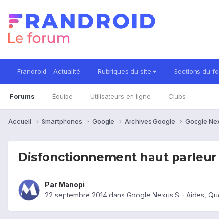
Frandroid - Actualité
Rubriques du site
Sections du f
Forums
Équipe
Utilisateurs en ligne
Clubs
Accueil
Smartphones
Google
Archives Google
Google Ne
Disfonctionnement haut parleur d
Par
Manopi
22 septembre 2014
dans
Google Nexus S - Aides, Qu