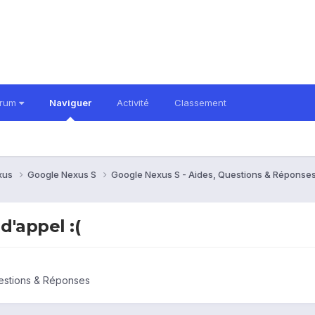
orum
Naviguer
Activité
Classement
xus
Google Nexus S
Google Nexus S - Aides, Questions & Réponse
'appel :(
estions & Réponses