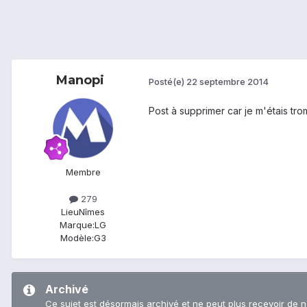
Manopi
Posté(e)
22 septembre 2014
Post à supprimer car je m'étais tro
Membre
279
Lieu
Nîmes
Marque:
LG
Modèle:
G3
Archivé
Ce sujet est désormais archivé et ne peut plus recevoir de 