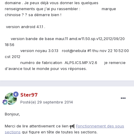
domaine . Je peux déjà vous donner les quelques
renseignements que j'ai pu rassembler : marque
chinoise ? ? sa démarre bien !
version android 4.1.1 .
version bande de base maui.11 amd.w11.50.sp.v12,2012/09/20
18:56
version noyau 3.0.13 root@nebula #1 thu nov 22 10:52:00
cst 2012
numéro de fabrication ALPS.ICS.MP.V2.6 je remercie
d'avance tout le monde pour vos réponses.
Ster97
Posté(e)
29 septembre 2014
Bonjour,
Merci de lire attentivement ce lien
Fonctionnement des sous
sections
qui figure en tête de toutes les sections.