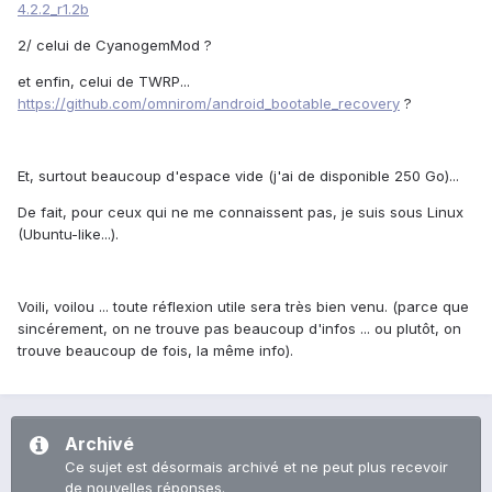
4.2.2_r1.2b
2/ celui de CyanogemMod ?
et enfin, celui de TWRP...
https://github.com/omnirom/android_bootable_recovery
?
Et, surtout beaucoup d'espace vide (j'ai de disponible 250 Go)...
De fait, pour ceux qui ne me connaissent pas, je suis sous Linux
(Ubuntu-like...).
Voili, voilou ... toute réflexion utile sera très bien venu. (parce que
sincérement, on ne trouve pas beaucoup d'infos ... ou plutôt, on
trouve beaucoup de fois, la même info).
Archivé
Ce sujet est désormais archivé et ne peut plus recevoir
de nouvelles réponses.