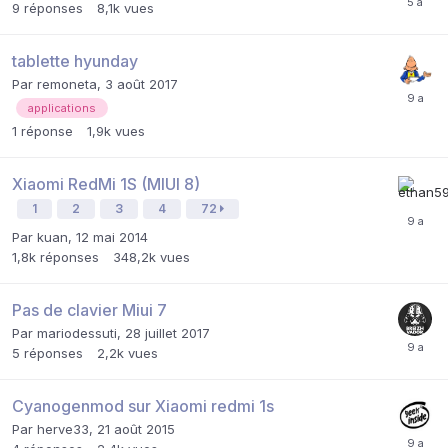
9
réponses
8,1k
vues
tablette hyunday
Par
remoneta
,
3 août 2017
applications
1
réponse
1,9k
vues
Xiaomi RedMi 1S (MIUI 8)
1
2
3
4
72
Par
kuan
,
12 mai 2014
1,8k
réponses
348,2k
vues
Pas de clavier Miui 7
Par
mariodessuti
,
28 juillet 2017
5
réponses
2,2k
vues
Cyanogenmod sur Xiaomi redmi 1s
Par
herve33
,
21 août 2015