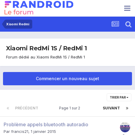
Xiaomi Redmi
Xiaomi RedMi 1S / RedMi 1
Forum dédié au Xiaomi RedMi 1S / RedMi 1
Commencer un nouveau sujet
TRIER PAR
PRÉCÉDENT
Page 1 sur 2
SUIVANT
Problème appels bluetooth autoradio
Par
francis21
,
1 janvier 2015