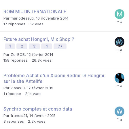
ROM MIUI INTERNATIONALE
Par
mariodessuti
,
16 novembre 2014
17
réponses
5k
vues
Future achat Hongmi, Mix Shop ?
1
2
3
4
7
Par
Ze-BOB
,
12 février 2014
158
réponses
26,3k
vues
Problème Achat d'un Xiaomi Redmi 1S Hongmi
sur le site Antelife
Par
klams13
,
17 février 2015
1
réponse
2,1k
vues
Synchro comptes et conso data
Par
francis21
,
14 février 2015
3
réponses
2,2k
vues