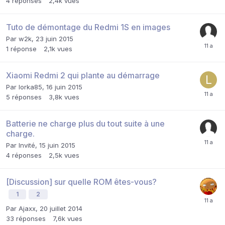
4
réponses
2,4k
vues
Tuto de démontage du Redmi 1S en images
Par
w2k
,
23 juin 2015
1
réponse
2,1k
vues
Xiaomi Redmi 2 qui plante au démarrage
Par
lorka85
,
16 juin 2015
5
réponses
3,8k
vues
Batterie ne charge plus du tout suite à une
charge.
Par Invité,
15 juin 2015
4
réponses
2,5k
vues
[Discussion] sur quelle ROM êtes-vous?
1
2
Par
Ajaxx
,
20 juillet 2014
33
réponses
7,6k
vues