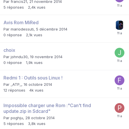
Par
francis21
,
21 novembre 2014
5
réponses
2,4k
vues
Avis Rom MiRed
Par
mariodessuti
,
5 décembre 2014
0
réponse
2,1k
vues
choix
Par
johndu30
,
19 novembre 2014
0
réponse
1,9k
vues
Redmi 1 : Outils sous Linux !
Par
_ATP_
,
16 octobre 2014
12
réponses
4k
vues
Impossible charger une Rom :"Can't find
update.zip in Sdcard"
Par
poghju
,
28 octobre 2014
5
réponses
3,8k
vues