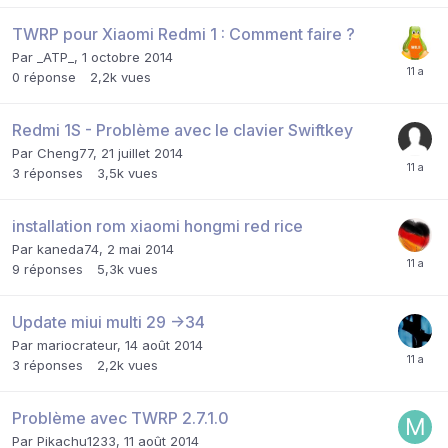
TWRP pour Xiaomi Redmi 1 : Comment faire ?
Par
_ATP_
,
1 octobre 2014
0
réponse
2,2k
vues
Redmi 1S - Problème avec le clavier Swiftkey
Par
Cheng77
,
21 juillet 2014
3
réponses
3,5k
vues
installation rom xiaomi hongmi red rice
Par
kaneda74
,
2 mai 2014
9
réponses
5,3k
vues
Update miui multi 29 ->34
Par
mariocrateur
,
14 août 2014
3
réponses
2,2k
vues
Problème avec TWRP 2.7.1.0
Par
Pikachu1233
,
11 août 2014