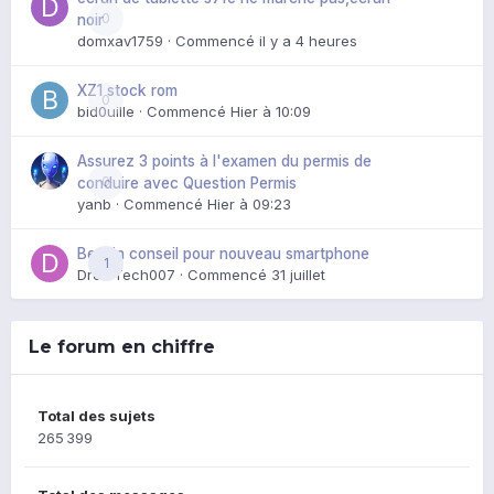
0
noir
domxav1759
· Commencé
il y a 4 heures
XZ1 stock rom
0
bid0uille
· Commencé
Hier à 10:09
Assurez 3 points à l'examen du permis de
0
conduire avec Question Permis
yanb
· Commencé
Hier à 09:23
Besoin conseil pour nouveau smartphone
1
DroidTech007
· Commencé
31 juillet
Le forum en chiffre
Total des sujets
265 399