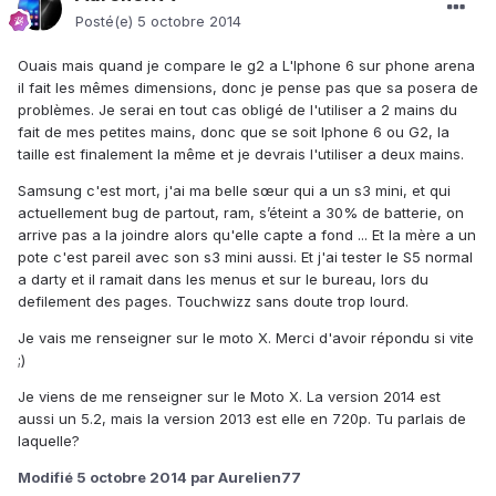
Posté(e)
5 octobre 2014
Ouais mais quand je compare le g2 a L'Iphone 6 sur phone arena
il fait les mêmes dimensions, donc je pense pas que sa posera de
problèmes. Je serai en tout cas obligé de l'utiliser a 2 mains du
fait de mes petites mains, donc que se soit Iphone 6 ou G2, la
taille est finalement la même et je devrais l'utiliser a deux mains.
Samsung c'est mort, j'ai ma belle sœur qui a un s3 mini, et qui
actuellement bug de partout, ram, s’éteint a 30% de batterie, on
arrive pas a la joindre alors qu'elle capte a fond ... Et la mère a un
pote c'est pareil avec son s3 mini aussi. Et j'ai tester le S5 normal
a darty et il ramait dans les menus et sur le bureau, lors du
defilement des pages. Touchwizz sans doute trop lourd.
Je vais me renseigner sur le moto X. Merci d'avoir répondu si vite
;)
Je viens de me renseigner sur le Moto X. La version 2014 est
aussi un 5.2, mais la version 2013 est elle en 720p. Tu parlais de
laquelle?
Modifié
5 octobre 2014
par Aurelien77