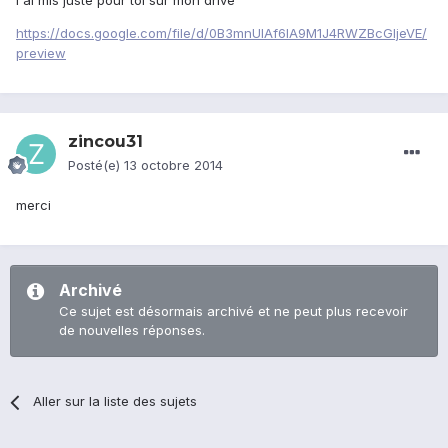
l'ai mis juste pour toi sur mon drive
https://docs.google.com/file/d/0B3mnUlAf6lA9M1J4RWZBcGljeVE/
preview
zincou31
Posté(e)
13 octobre 2014
merci
Archivé
Ce sujet est désormais archivé et ne peut plus recevoir
de nouvelles réponses.
Aller sur la liste des sujets