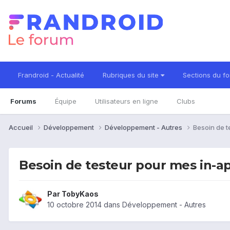
Frandroid - Actualité
Rubriques du site
Sections du f
Forums
Équipe
Utilisateurs en ligne
Clubs
Accueil
Développement
Développement - Autres
Besoin de t
Besoin de testeur pour mes in-a
Par
TobyKaos
10 octobre 2014
dans
Développement - Autres