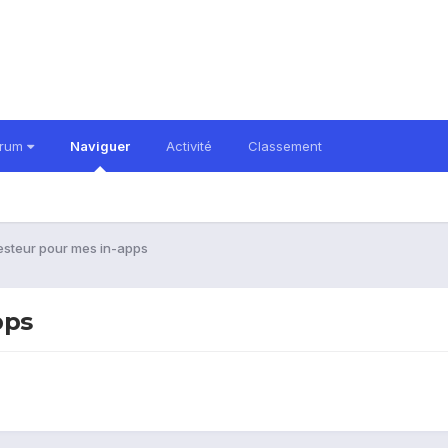
orum
Naviguer
Activité
Classement
esteur pour mes in-apps
pps