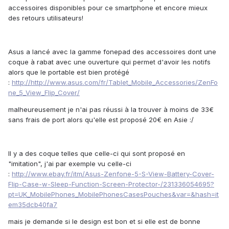
accessoires disponibles pour ce smartphone et encore mieux
des retours utilisateurs!
Asus a lancé avec la gamme fonepad des accessoires dont une
coque à rabat avec une ouverture qui permet d'avoir les notifs
alors que le portable est bien protégé
:
http://http://www.asus.com/fr/Tablet_Mobile_Accessories/ZenFo
ne_5_View_Flip_Cover/
malheureusement je n'ai pas réussi à la trouver à moins de 33€
sans frais de port alors qu'elle est proposé 20€ en Asie :/
Il y a des coque telles que celle-ci qui sont proposé en
"imitation", j'ai par exemple vu celle-ci
:
http://www.ebay.fr/itm/Asus-Zenfone-5-S-View-Battery-Cover-
Flip-Case-w-Sleep-Function-Screen-Protector-/231336054695?
pt=UK_MobilePhones_MobilePhonesCasesPouches&var=&hash=it
em35dcb40fa7
mais je demande si le design est bon et si elle est de bonne