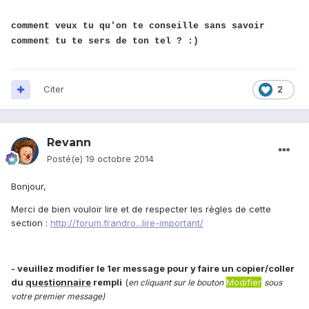
comment veux tu qu'on te conseille sans savoir
comment tu te sers de ton tel ? :)
Citer
2
Revann
Posté(e)
19 octobre 2014
Bonjour,
Merci de bien vouloir lire et de respecter les règles de cette
section :
http://forum.frandro...lire-important/
- veuillez modifier le 1er message pour y faire un copier/coller
du
questionnaire
rempli
(
Modifier
en cliquant sur le bouton
sous
votre premier message)