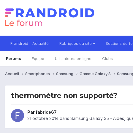
Frandroid - Actualité
Rubriques du site
Sections du f
Forums
Équipe
Utilisateurs en ligne
Clubs
Accueil
Smartphones
Samsung
Gamme Galaxy S
Samsung
thermomètre non supporté?
Par
fabrice67
21 octobre 2014
dans
Samsung Galaxy S5 - Aides, qu