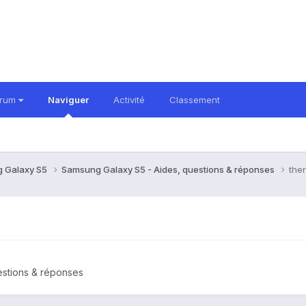
orum
Naviguer
Activité
Classement
 Galaxy S5
Samsung Galaxy S5 - Aides, questions & réponses
the
estions & réponses