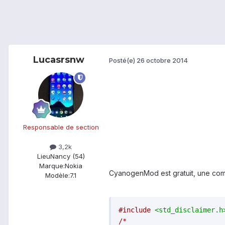
Lucasrsnw
Posté(e)
26 octobre 2014
Responsable de section
3,2k
Lieu
Nancy (54)
Marque:
Nokia
CyanogenMod est gratuit, une comm
Modèle:
7.1
#include
<std_disclaimer.h
/*
