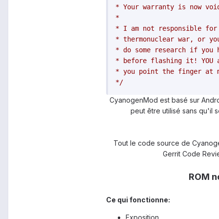
* Your warranty is now void
*

* I am not responsible for
* thermonuclear war, or yo
* do some research if you 
* before flashing it! YOU 
* you point the finger at 
*/
CyanogenMod est basé sur Androi
peut être utilisé sans qu'il
Tout le code source de Cyanogen
Gerrit Code Revi
ROM no
Ce qui fonctionne:
Exposition