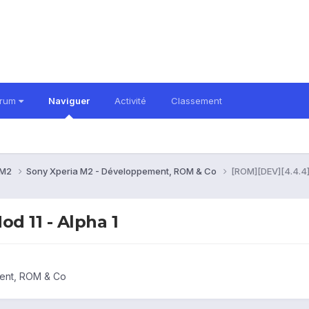
orum
Naviguer
Activité
Classement
 M2
Sony Xperia M2 - Développement, ROM & Co
[ROM][DEV][4.4.4]
d 11 - Alpha 1
ent, ROM & Co