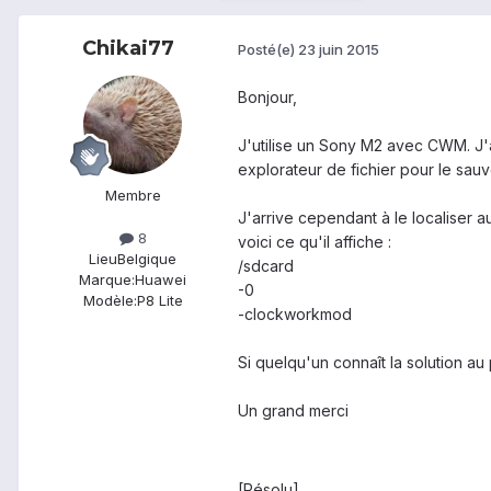
Chikai77
Posté(e)
23 juin 2015
Bonjour,
J'utilise un Sony M2 avec CWM. J'ai
explorateur de fichier pour le sauve
Membre
J'arrive cependant à le localiser a
8
voici ce qu'il affiche :
Lieu
Belgique
/sdcard
Marque:
Huawei
-0
Modèle:
P8 Lite
-clockworkmod
Si quelqu'un connaît la solution au
Un grand merci
[Résolu]