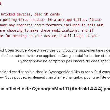
.

 bricked devices, dead SD cards,

u getting fired because the alarm app failed. Please

have any concerns about features included in this ROM

are choosing to make these modifications, and if

me for messing up your device, I will laugh at you.

d Open Source Project avec des contributions supplémentaires de
 soit nécessaire d'avoir une application Google installée. Le lien ci-
CyanogenMod ne comprend pas encore de code spécifi
Mod est disponible dans le CyanogenMod Github repo. Et si vous so
ew. Vous pouvez également consulter le changelog pour une liste co
n officielle de CyanogenMod 11 (Android 4.4.4) po