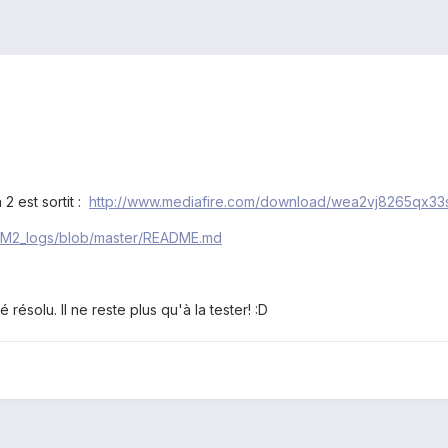
2 est sortit :
http://www.mediafire.com/download/wea2vj8265qx33s
v/M2_logs/blob/master/README.md
ésolu. Il ne reste plus qu'à la tester! :D