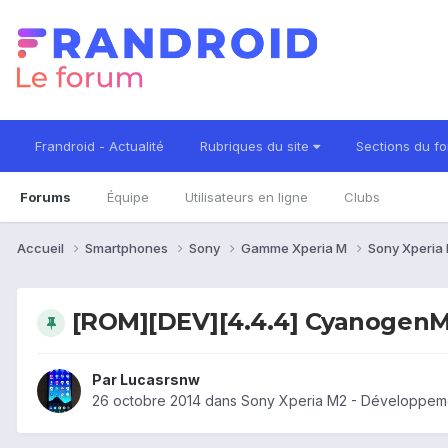
Frandroid - Actualité
Rubriques du site
Sections du f
Forums
Équipe
Utilisateurs en ligne
Clubs
Accueil
Smartphones
Sony
Gamme Xperia M
Sony Xperia
[ROM][DEV][4.4.4] CyanogenMo
Par
Lucasrsnw
26 octobre 2014
dans
Sony Xperia M2 - Développem