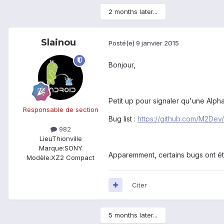
2 months later...
Slainou
Posté(e)
9 janvier 2015
Bonjour,
Petit up pour signaler qu'une Alpha 
Responsable de section
Bug list :
https://github.com/M2De
982
Lieu
Thionville
Marque:
SONY
Apparemment, certains bugs ont été r
Modèle:
XZ2 Compact
Citer
5 months later...