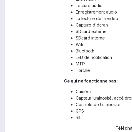
Lecture audio
Enregistrement audio
La lecture de la vidéo
Capture d'écran
SDcard externe
SDcard interne
Wifi
Bluetooth
LED de notification
MTP
Torche
Ce qui ne fonctionne pas :
Caméra
Capteur luminosité, accélér
Contrôle de Luminosité
GPS
RIL
Télécha