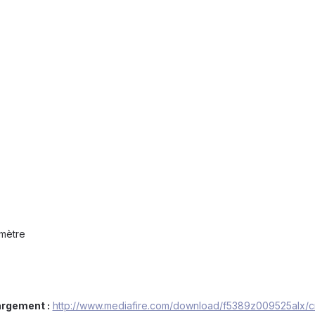
omètre
rgement :
http://www.mediafire.com/download/f5389z009525alx/c