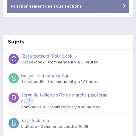
Fonctionnement des sous sections
Sujets
[Beta testeurs] Pour Cook
0
Casse-cook
· Commencé
il y a 3 heures
Besoin Testeur pour App
0
Skinshoot80
· Commencé
il y a 17 heures
écran de tablette s7fe ne marche pas,écran
2
noir
domxav1759
· Commencé
il y a 19 heures
XZ1 stock rom
0
bid0uille
· Commencé
Jeudi à 10:09