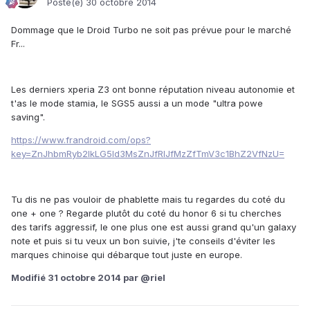
Posté(e)
30 octobre 2014
Dommage que le Droid Turbo ne soit pas prévue pour le marché
Fr...
Les derniers xperia Z3 ont bonne réputation niveau autonomie et
t'as le mode stamia, le SGS5 aussi a un mode "ultra powe
saving".
https://www.frandroid.com/ops?
key=ZnJhbmRyb2lkLG5ld3MsZnJfRlJfMzZfTmV3c1BhZ2VfNzU=
Tu dis ne pas vouloir de phablette mais tu regardes du coté du
one + one ? Regarde plutôt du coté du honor 6 si tu cherches
des tarifs aggressif, le one plus one est aussi grand qu'un galaxy
note et puis si tu veux un bon suivie, j'te conseils d'éviter les
marques chinoise qui débarque tout juste en europe.
Modifié
31 octobre 2014
par @riel