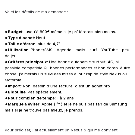
Voici les détails de ma demande :
*Budget
: jusqu'à 800€ même si je préfèrerais bien moins.
*Type d'achat
: Neuf
*Taille d'écran
: plus de 4,7"
*Utilisation
: Phone/SMS - Agenda - mails - surf - YouTube - peu
de jeu
*Critères principaux
: Une bonne autonomie surtout, 4G, si
possible compatible Qi, bonnes performances et bon écran. Autre
chose, j'aimerais un suivi des mises à jour rapide style Nexus ou
Motorola.
*Import
: Non, besoin d'une facture, c'est un achat pro
*Bidouille
: Pas spécialement.
*Pour combien de temps
: 1 à 2 ans
*Marque à éviter
: Apple ( ^^ ) et je ne suis pas fan de Samsung
mais si je ne trouve pas mieux, je prends.
Pour préciser, j'ai actuellement un Nexus 5 qui me convient