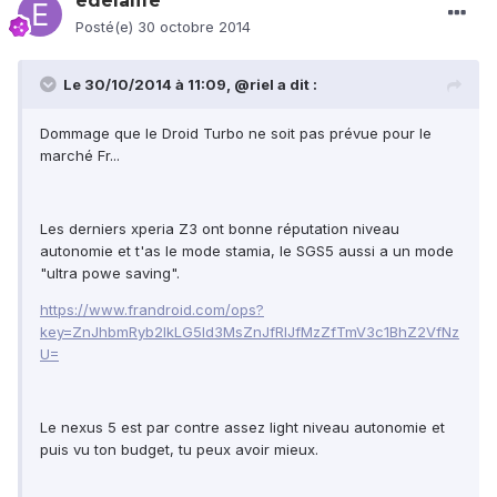
edelalife
Posté(e)
30 octobre 2014
Le 30/10/2014 à 11:09, @riel a dit :
Dommage que le Droid Turbo ne soit pas prévue pour le
marché Fr...
Les derniers xperia Z3 ont bonne réputation niveau
autonomie et t'as le mode stamia, le SGS5 aussi a un mode
"ultra powe saving".
https://www.frandroid.com/ops?
key=ZnJhbmRyb2lkLG5ld3MsZnJfRlJfMzZfTmV3c1BhZ2VfNz
U=
Le nexus 5 est par contre assez light niveau autonomie et
puis vu ton budget, tu peux avoir mieux.