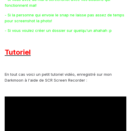
fonctionnent mal!
- Si la personne qui envoie le snap ne laisse pas assez de temps
pour screenshot la photo!
- Si vous voulez créer un dossier sur quelqu'un ahahah :p
Tutoriel
En tout cas voici un petit tutoriel vidéo, enregistré sur mon
Darkmoon à l'aide de SCR Screen Recorder :