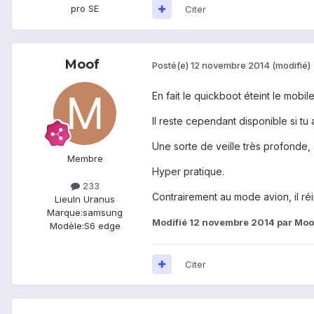
pro SE
Citer
Moof
Posté(e)
12 novembre 2014
(modifié)
En fait le quickboot éteint le mobile
Il reste cependant disponible si tu 
Une sorte de veille très profonde,
Membre
Hyper pratique.
233
Contrairement au mode avion, il réin
Lieu
In Uranus
Marque:
samsung
Modifié
12 novembre 2014
par Moo
Modèle:
S6 edge
Citer