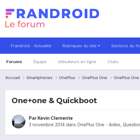
Frandroid - Actualité
Rubriques du site
Sections du f
Forums
Équipe
Utilisateurs en ligne
Clubs
Accueil
Smartphones
OnePlus
OnePlus One
OnePlus One 
One+one & Quickboot
Par
Kevin Clemente
3 novembre 2014
dans
OnePlus One - Aides, Questi