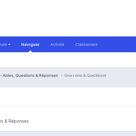
orum
Naviguer
Activité
Classement
- Aides, Questions & Réponses
One+one & Quickboot
ons & Réponses