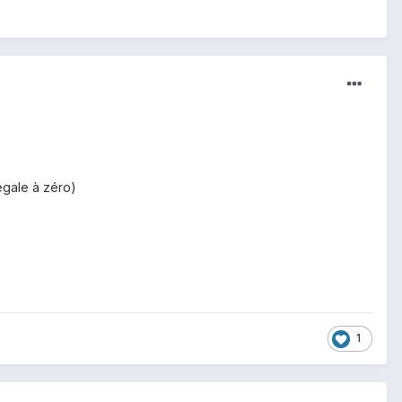
égale à zéro)
1