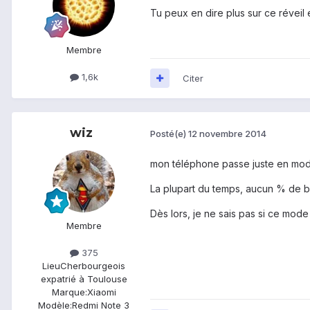
Tu peux en dire plus sur ce révei
Membre
1,6k
Citer
wiz
Posté(e)
12 novembre 2014
mon téléphone passe juste en mode a
La plupart du temps, aucun % de ba
Dès lors, je ne sais pas si ce mode
Membre
375
Lieu
Cherbourgeois
expatrié à Toulouse
Marque:
Xiaomi
Modèle:
Redmi Note 3