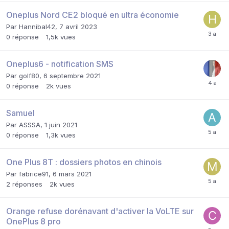
Oneplus Nord CE2 bloqué en ultra économie
Par
Hannibal42
,
7 avril 2023
0
réponse
1,5k
vues
Oneplus6 - notification SMS
Par
golf80
,
6 septembre 2021
0
réponse
2k
vues
Samuel
Par
ASSSA
,
1 juin 2021
0
réponse
1,3k
vues
One Plus 8T : dossiers photos en chinois
Par
fabrice91
,
6 mars 2021
2
réponses
2k
vues
Orange refuse dorénavant d'activer la VoLTE sur
OnePlus 8 pro