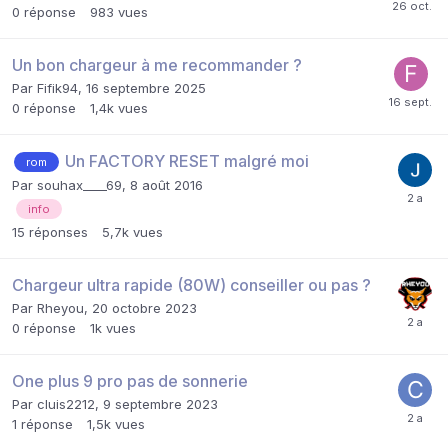
0
réponse
983
vues
Un bon chargeur à me recommander ?
Par
Fifik94
,
16 septembre 2025
0
réponse
1,4k
vues
Un FACTORY RESET malgré moi
rom
Par
souhax____69
,
8 août 2016
info
15
réponses
5,7k
vues
Chargeur ultra rapide (80W) conseiller ou pas ?
Par
Rheyou
,
20 octobre 2023
0
réponse
1k
vues
One plus 9 pro pas de sonnerie
Par
cluis2212
,
9 septembre 2023
1
réponse
1,5k
vues