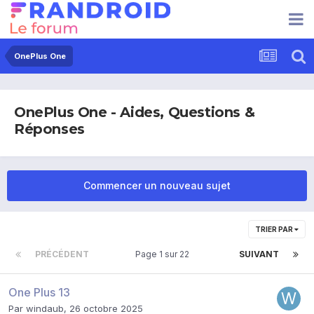
OnePlus One
OnePlus One - Aides, Questions &
Réponses
Commencer un nouveau sujet
TRIER PAR
PRÉCÉDENT
Page 1 sur 22
SUIVANT
One Plus 13
Par
windaub
,
26 octobre 2025