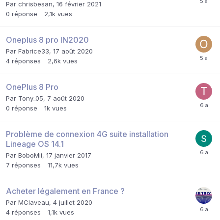
Par
chrisbesan
,
16 février 2021
0
réponse
2,1k
vues
Oneplus 8 pro IN2020
Par
Fabrice33
,
17 août 2020
4
réponses
2,6k
vues
OnePlus 8 Pro
Par
Tony_05
,
7 août 2020
0
réponse
1k
vues
Problème de connexion 4G suite installation
Lineage OS 14.1
Par
BoboMii
,
17 janvier 2017
7
réponses
11,7k
vues
Acheter légalement en France ?
Par
MClaveau
,
4 juillet 2020
4
réponses
1,1k
vues