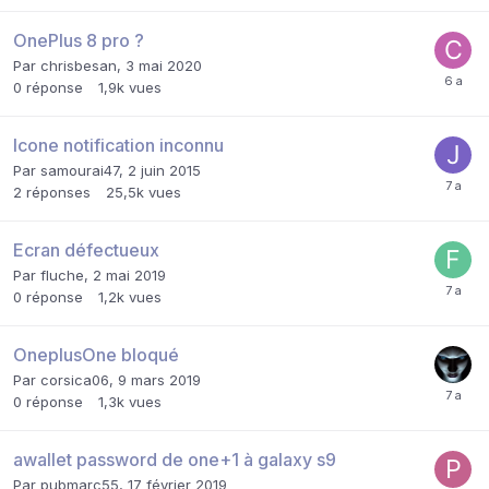
OnePlus 8 pro ?
Par
chrisbesan
,
3 mai 2020
0
réponse
1,9k
vues
Icone notification inconnu
Par
samourai47
,
2 juin 2015
2
réponses
25,5k
vues
Ecran défectueux
Par
fluche
,
2 mai 2019
0
réponse
1,2k
vues
OneplusOne bloqué
Par
corsica06
,
9 mars 2019
0
réponse
1,3k
vues
awallet password de one+1 à galaxy s9
Par
pubmarc55
,
17 février 2019