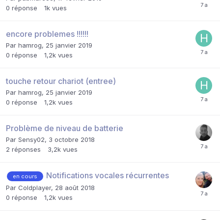
0
réponse
1k
vues
encore problemes !!!!!!
Par
hamrog
,
25 janvier 2019
0
réponse
1,2k
vues
touche retour chariot (entree)
Par
hamrog
,
25 janvier 2019
0
réponse
1,2k
vues
Problème de niveau de batterie
Par
Sensy02
,
3 octobre 2018
2
réponses
3,2k
vues
Notifications vocales récurrentes
en cours
Par
Coldplayer
,
28 août 2018
0
réponse
1,2k
vues