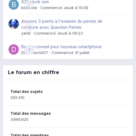
XZ1 stock rom
0
bid0uille
· Commencé
Jeudi à 10:09
Assurez 3 points à l'examen du permis de
0
conduire avec Question Permis
yanb
· Commencé
Jeudi à 09:23
Besoin conseil pour nouveau smartphone
1
DroidTech007
· Commencé
31 juillet
Le forum en chiffre
Total des sujets
265 410
Total des messages
3 866 820
Total des membres