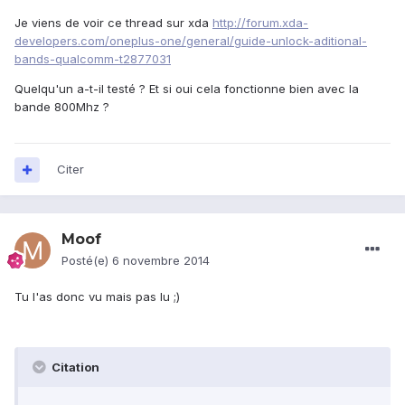
Je viens de voir ce thread sur xda
http://forum.xda-
developers.com/oneplus-one/general/guide-unlock-aditional-
bands-qualcomm-t2877031
Quelqu'un a-t-il testé ? Et si oui cela fonctionne bien avec la
bande 800Mhz ?
Citer
Moof
Posté(e)
6 novembre 2014
Tu l'as donc vu mais pas lu ;)
Citation