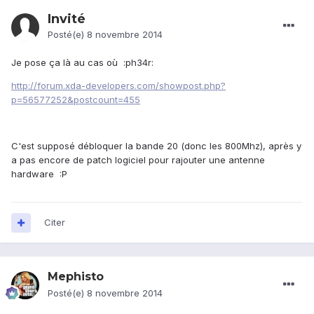
Invité
Posté(e)
8 novembre 2014
Je pose ça là au cas où :ph34r:
http://forum.xda-developers.com/showpost.php?
p=56577252&postcount=455
C'est supposé débloquer la bande 20 (donc les 800Mhz), après y
a pas encore de patch logiciel pour rajouter une antenne
hardware :P
Citer
Mephisto
Posté(e)
8 novembre 2014