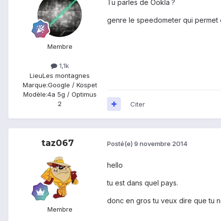
Tu parles de Ookla ?
genre le speedometer qui permet d
Membre
1,1k
Lieu
Les montagnes
Marque:
Google / Kospet
Modèle:
4a 5g / Optimus
2
Citer
taz067
Posté(e)
9 novembre 2014
hello
tu est dans quel pays.
donc en gros tu veux dire que tu ne
Membre