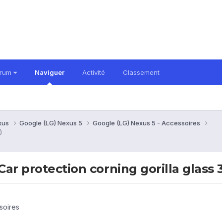
orum
Naviguer
Activité
Classement
xus
Google (LG) Nexus 5
Google (LG) Nexus 5 - Accessoires
)
Car protection corning gorilla glass 
soires