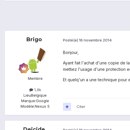
Brigo
Posté(e)
16 novembre 2014
Bonjour,
Ayant fait l'achat d'une copie de l
mettiez l'usage d'une protection e
Membre
Et quelq'un a une technique pour en
1,9k
Lieu
Belgique
Marque:
Google
Modèle:
Nexus 5
Citer
Deicide
Posté(e)
16 novembre 2014