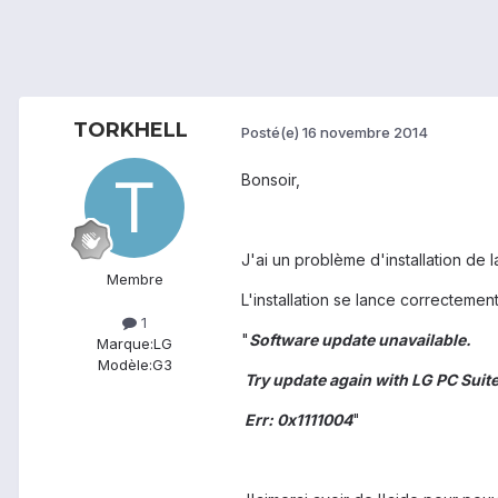
TORKHELL
Posté(e)
16 novembre 2014
Bonsoir,
J'ai un problème d'installation de 
Membre
L'installation se lance correctemen
1
"
Software update unavailable.
Marque:
LG
Modèle:
G3
Try update again with LG PC Suite
Err: 0x1111004
"