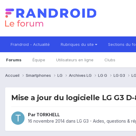
Frandroid - Actualité
Rubriques du site
Sections du f
Forums
Équipe
Utilisateurs en ligne
Clubs
Accueil
Smartphones
LG
Archives LG
LG G
LG G3
LG
Mise a jour du logicielle LG G3 D
Par
TORKHELL
16 novembre 2014
dans
LG G3 - Aides, questions & r