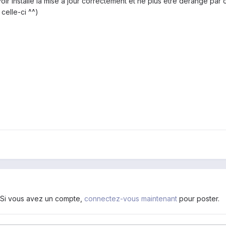
oir installé la mise a jour correctement et ne plus être dérangé par
 celle-ci ^^)
. Si vous avez un compte,
connectez-vous maintenant
pour poster.