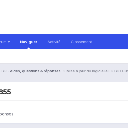
orum
Naviguer
Activité
Classement
 G3 - Aides, questions & réponses
Mise a jour du logicielle LG G3 D-8
-855
éponses