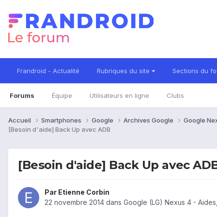
Frandroid - Actualité
Rubriques du site
Sections du f
Forums
Équipe
Utilisateurs en ligne
Clubs
Accueil
Smartphones
Google
Archives Google
Google Ne
[Besoin d'aide] Back Up avec ADB
[Besoin d'aide] Back Up avec AD
Par
Etienne Corbin
22 novembre 2014
dans
Google (LG) Nexus 4 - Aides