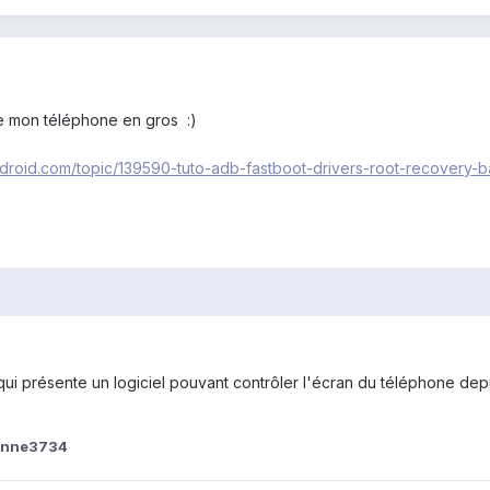
de mon téléphone en gros :)
android.com/topic/139590-tuto-adb-fastboot-drivers-root-recovery-b
a, qui présente un logiciel pouvant contrôler l'écran du téléphone de
ienne3734