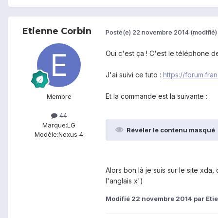
Etienne Corbin
Posté(e)
22 novembre 2014
(modifié)
Oui c'est ça ! C'est le téléphone 
J'ai suivi ce tuto :
https://forum.fr
Et la commande est la suivante :
Membre
44
Marque:
LG
Révéler le contenu masqué
Modèle:
Nexus 4
Alors bon là je suis sur le site xd
l'anglais x')
Modifié
22 novembre 2014
par Et