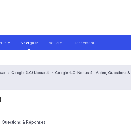
orum
Naviguer
Activité
Classement
xus
Google (LG) Nexus 4
Google (LG) Nexus 4 - Aides, Questions 
B
, Questions & Réponses