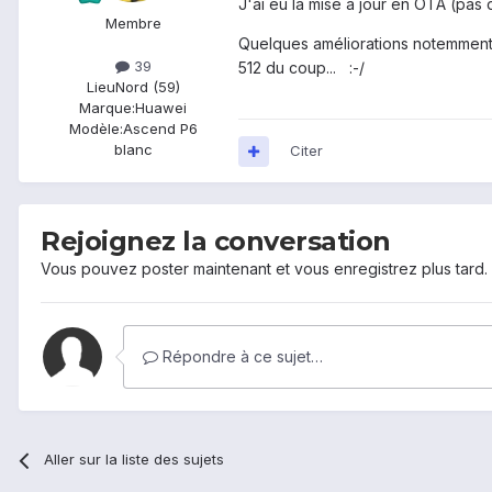
J'ai eu la mise à jour en OTA (pas 
Membre
Quelques améliorations notemment a
39
512 du coup... :-/
Lieu
Nord (59)
Marque:
Huawei
Modèle:
Ascend P6
blanc
Citer
Rejoignez la conversation
Vous pouvez poster maintenant et vous enregistrez plus tard
Répondre à ce sujet…
Aller sur la liste des sujets