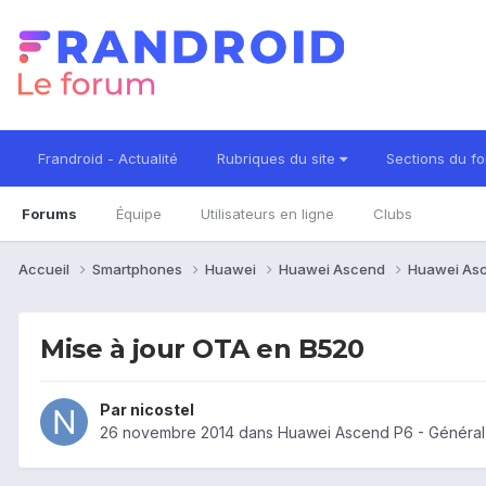
Frandroid - Actualité
Rubriques du site
Sections du f
Forums
Équipe
Utilisateurs en ligne
Clubs
Accueil
Smartphones
Huawei
Huawei Ascend
Huawei As
Mise à jour OTA en B520
Par
nicostel
26 novembre 2014
dans
Huawei Ascend P6 - Général