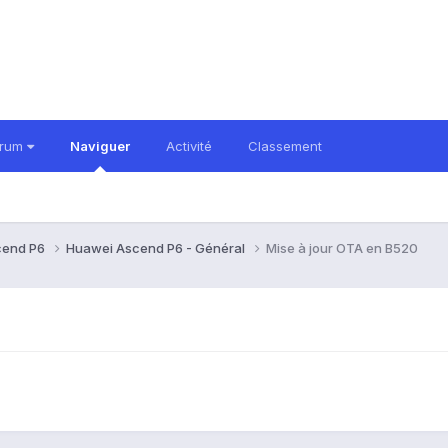
orum
Naviguer
Activité
Classement
cend P6
Huawei Ascend P6 - Général
Mise à jour OTA en B520