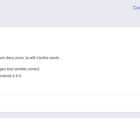
Co
s deux jours, la wifi s'active seule..
ges tout semble correct.
 android 4.4.4.