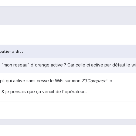
tier a dit :
 "mon reseau" d'orange active ? Car celle ci active par défaut le wif
ppli qui active sans cesse le WiFi sur mon
Z3Compact
! :o
 & je pensais que ça venait de l'opérateur...