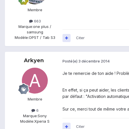
Membre
663
Marque:
one plus /
samsung
Modèle:
OP5T / Tab S3
Citer
Arkyen
Posté(e)
3 décembre 2014
Je te remercie de ton aide ! Problè
En effet, si ça peut aider, les clie
par défaut : "Activation automatique
Membre
Sur ce, merci tout de même votre ai
6
Marque:
Sony
Modèle:
Xperia S
Citer