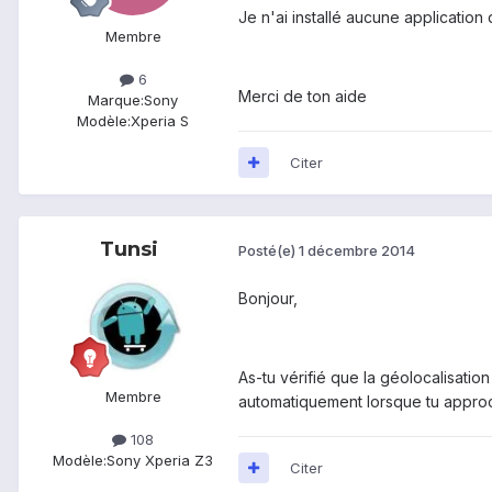
Je n'ai installé aucune application
Membre
6
Merci de ton aide
Marque:
Sony
Modèle:
Xperia S
Citer
Tunsi
Posté(e)
1 décembre 2014
Bonjour,
As-tu vérifié que la géolocalisation
Membre
automatiquement lorsque tu approch
108
Modèle:
Sony Xperia Z3
Citer