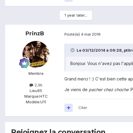
1 year later...
PrinzB
Posté(e)
4 mai 2016
Le 03/12/2014 à 09:28, ptitrou
Bonjour. Vous n'avez pas l'appli
Membre
Grand merci ! :) C'est bien cette a
2,9k
Je viens de
pacher chez choche
:P
Lieu
95
Marque:
HTC
Modèle:
U11
Citer
Rejoignez la conversation