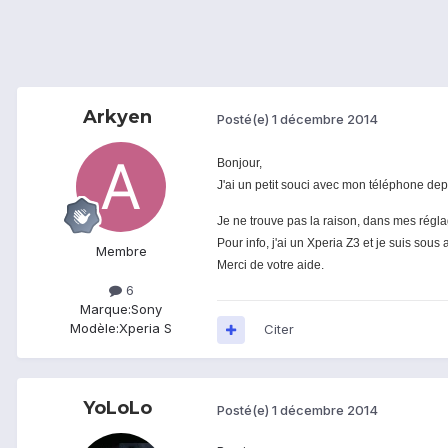
Arkyen
Posté(e)
1 décembre 2014
Bonjour,
J'ai un petit souci avec mon téléphone depui
Je ne trouve pas la raison, dans mes régla
Pour info, j'ai un Xperia Z3 et je suis sous
Membre
Merci de votre aide.
6
Marque:
Sony
Modèle:
Xperia S
Citer
YoLoLo
Posté(e)
1 décembre 2014