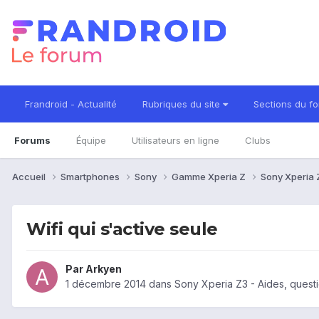
Frandroid - Actualité
Rubriques du site
Sections du f
Forums
Équipe
Utilisateurs en ligne
Clubs
Accueil
Smartphones
Sony
Gamme Xperia Z
Sony Xperia
Wifi qui s'active seule
Par
Arkyen
1 décembre 2014
dans
Sony Xperia Z3 - Aides, quest