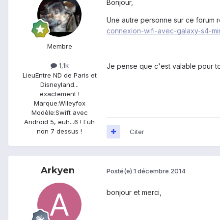
Bonjour,
Une autre personne sur ce forum 
connexion-wifi-avec-galaxy-s4-min
Membre
1,1k
Je pense que c'est valable pour toi
Lieu
Entre ND de Paris et
Disneyland...
exactement !
Marque:
Wileyfox
Modèle:
Swift avec
Android 5, euh...6 ! Euh
non 7 dessus !
Citer
Arkyen
Posté(e)
1 décembre 2014
bonjour et merci,