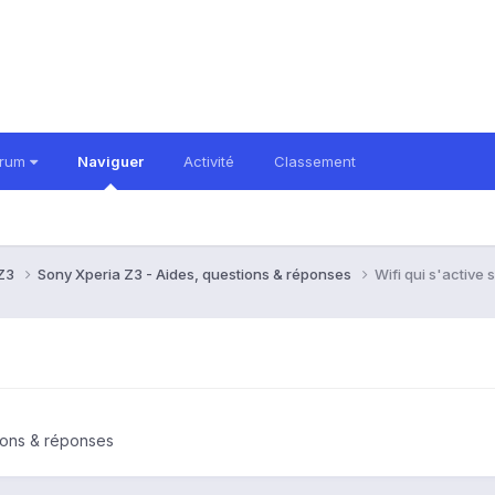
orum
Naviguer
Activité
Classement
 Z3
Sony Xperia Z3 - Aides, questions & réponses
Wifi qui s'active 
ions & réponses