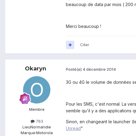
beaucoup de data par mois ( 200 mb
Merci beaucoup !
Citer
Okaryn
Posté(e)
4 décembre 2014
3G ou 4G le volume de données ser
Pour les SMS, c'est normal. La ver
Membre
semble qu'il y a des applications q
763
Sinon, en changeant le launcher (l
Lieu
Normandie
Unread
"
Marque:
Motorola