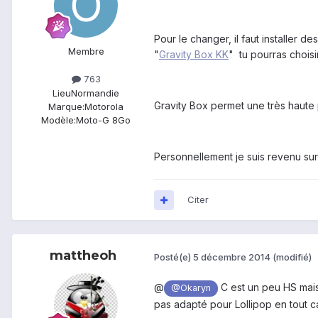
Pour le changer, il faut installer 
Membre
"
Gravity Box KK
" tu pourras choisir
763
Lieu
Normandie
Gravity Box permet une très haute
Marque:
Motorola
Modèle:
Moto-G 8Go
Personnellement je suis revenu su
Citer
mattheoh
Posté(e)
5 décembre 2014
(modifié)
@
C est un peu HS mais 
@Okaryn
pas adapté pour Lollipop en tout c