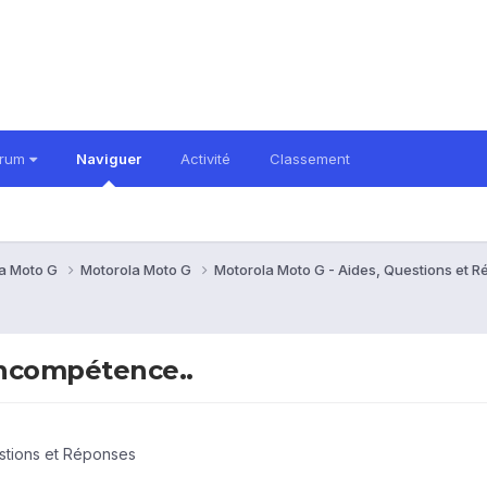
orum
Naviguer
Activité
Classement
a Moto G
Motorola Moto G
Motorola Moto G - Aides, Questions et 
incompétence..
stions et Réponses