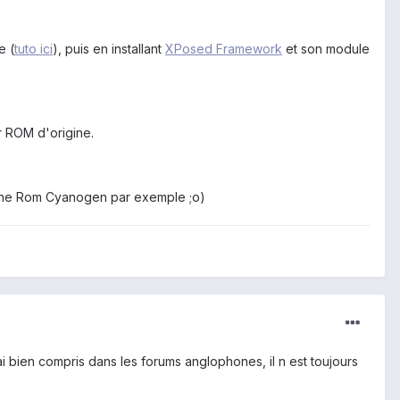
e (
tuto ici
), puis en installant
XPosed Framework
et son module
r ROM d'origine.
c une Rom Cyanogen par exemple ;o)
i bien compris dans les forums anglophones, il n est toujours