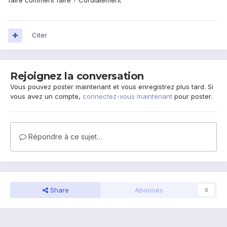
faire comment faire ? Cordialement
le téléphone et remis l'Accueil Xperia. Il ne vous faudra plus
que "ré-arranger" votre accueil comme bon vous semble!
Citer
Meilleures salutations,
Rejoignez la conversation
Vous pouvez poster maintenant et vous enregistrez plus tard. Si
vous avez un compte,
connectez-vous maintenant
pour poster.
Répondre à ce sujet…
Share
Abonnés
0