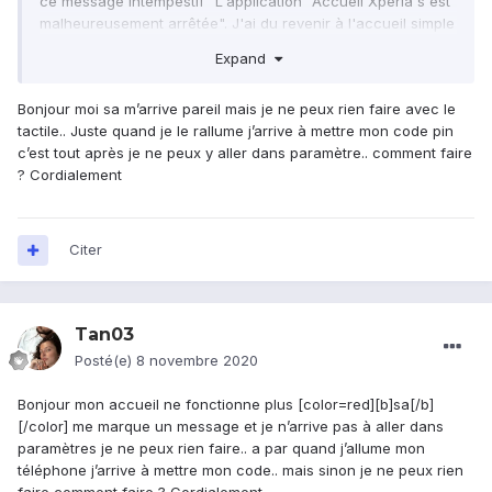
ce message intempestif "L'application "Accueil Xperia s'est
malheureusement arrêtée". J'ai du revenir à l'accueil simple
pour accéder à mon téléphone mais souhaiterai résoudre
MMVW
Expand
ce problème comme, de plus, ce message continue de
s'afficher.
Bonjour moi sa m’arrive pareil mais je ne peux rien faire avec le
Solution trouvée (désolée pour ce double message, donc) :
tactile.. Juste quand je le rallume j’arrive à mettre mon code pin
je suis allée dans Réglages --> Applications --> Toutes -->
c’est tout après je ne peux y aller dans paramètre.. comment faire
J'ai essayé de trouver ma réponse sur Internet mais
Accueil Xperia --> Supprimer les données. Puis, j'ai relancé
? Cordialement
peine...Dois-je tout reconfigurer? Existe-t-il une alternative?
le téléphone et remis l'Accueil Xperia. Il ne vous faudra plus
J'ai souhaité supprimer les caches de l'application mais ne
que "ré-arranger" votre accueil comme bon vous semble!
la trouve pas dans mon téléphone...
Citer
Merci d'avance!!!
Meilleures salutations,
Tan03
Posté(e)
8 novembre 2020
MMVW
Bonjour mon accueil ne fonctionne plus [color=red][b]sa[/b]
[/color] me marque un message et je n’arrive pas à aller dans
Solution trouvée (désolée pour ce double message, donc) :
paramètres je ne peux rien faire.. a par quand j’allume mon
je suis allée dans Réglages --> Applications --> Toutes -->
téléphone j’arrive à mettre mon code.. mais sinon je ne peux rien
Accueil Xperia --> Supprimer les données. Puis, j'ai relancé