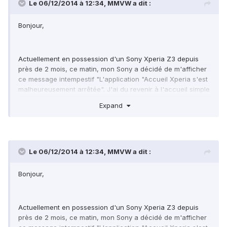
Le 06/12/2014 à 12:34,
MMVW
a dit :
Bonjour,
Actuellement en possession d'un Sony Xperia Z3 depuis
près de 2 mois, ce matin, mon Sony a décidé de m'afficher
ce message intempestif "L'application "Accueil Xperia s'est
malheureusement arrêtée". J'ai du revenir à l'accueil simple
pour accéder à mon téléphone mais souhaiterai résoudre
Expand
ce problème comme, de plus, ce message continue de
s'afficher.
Le 06/12/2014 à 12:34,
MMVW
a dit :
J'ai essayé de trouver ma réponse sur Internet mais
peine...Dois-je tout reconfigurer? Existe-t-il une alternative?
J'ai souhaité supprimer les caches de l'application mais ne
Bonjour,
la trouve pas dans mon téléphone...
Actuellement en possession d'un Sony Xperia Z3 depuis
Merci d'avance!!!
près de 2 mois, ce matin, mon Sony a décidé de m'afficher