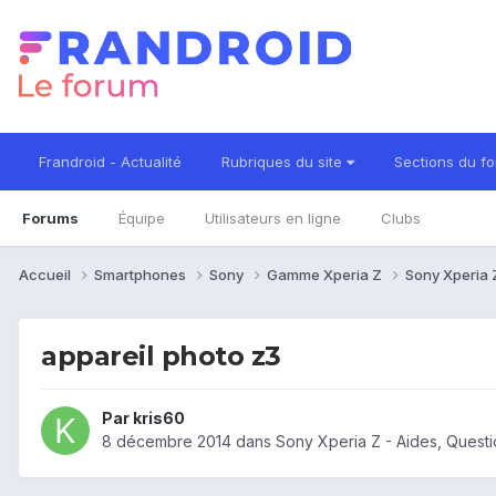
Frandroid - Actualité
Rubriques du site
Sections du f
Forums
Équipe
Utilisateurs en ligne
Clubs
Accueil
Smartphones
Sony
Gamme Xperia Z
Sony Xperia
appareil photo z3
Par
kris60
8 décembre 2014
dans
Sony Xperia Z - Aides, Quest