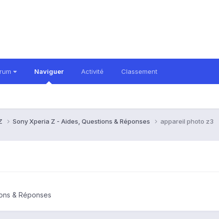
orum
Naviguer
Activité
Classement
 Z
Sony Xperia Z - Aides, Questions & Réponses
appareil photo z3
ions & Réponses