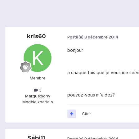
kris60
Posté(e)
8 décembre 2014
bonjour
a chaque fois que je veus me servi
Membre
3
pouvez-vous m'aidez?
Marque:
sony
Modèle:
xperia s
Citer
Sébi11
Posté(e)
9 décembre 2014