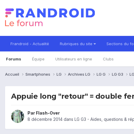
Frandroid - Actualité
Rubriques du site
Sections du f
Forums
Équipe
Utilisateurs en ligne
Clubs
Accueil
Smartphones
LG
Archives LG
LG G
LG G3
LG
Appuie long "retour" = double fe
Par
Flash-Over
8 décembre 2014
dans
LG G3 - Aides, questions & r