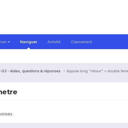
orum
Naviguer
Activité
Classement
 G3 - Aides, questions & réponses
Appuie long "retour" = double fen
netre
éponses