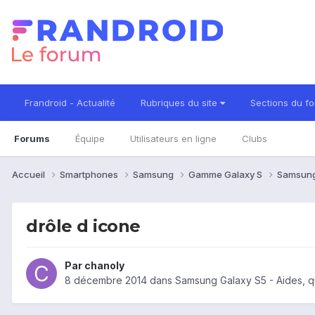
Frandroid - Actualité
Rubriques du site
Sections du f
Forums
Équipe
Utilisateurs en ligne
Clubs
Accueil
Smartphones
Samsung
Gamme Galaxy S
Samsung
drôle d icone
Par
chanoly
8 décembre 2014
dans
Samsung Galaxy S5 - Aides, q