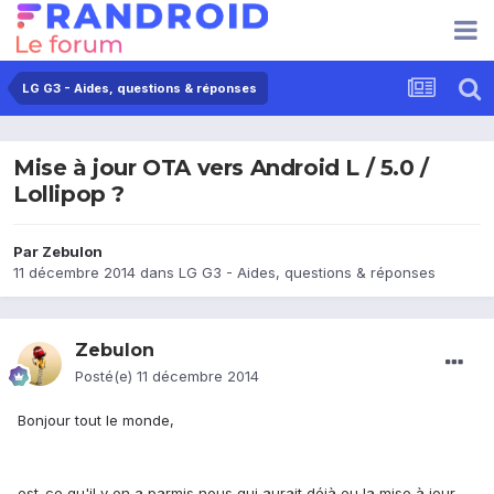
LG G3 - Aides, questions & réponses
Mise à jour OTA vers Android L / 5.0 /
Lollipop ?
Par
Zebulon
11 décembre 2014
dans
LG G3 - Aides, questions & réponses
Zebulon
Posté(e)
11 décembre 2014
Bonjour tout le monde,
est-ce qu'il y en a parmis nous qui aurait déjà eu la mise à jour