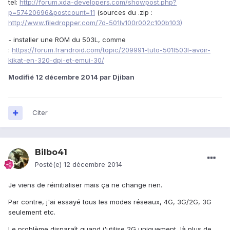
tel:
http://forum.xda-developers.com/showpost.php?
p=57420696&postcount=11
(sources du .zip :
http://www.filedropper.com/7d-501lv100r002c100b103
)
- installer une ROM du 503L, comme
:
https://forum.frandroid.com/topic/209991-tuto-501l503l-avoir-
kikat-en-320-dpi-et-emui-30/
Modifié
12 décembre 2014
par Djiban
Citer
Bilbo41
Posté(e)
12 décembre 2014
Je viens de réinitialiser mais ça ne change rien.
Par contre, j'ai essayé tous les modes réseaux, 4G, 3G/2G, 3G
seulement etc.
Le problème disparaît quand j'utilise 2G uniquement, là plus de