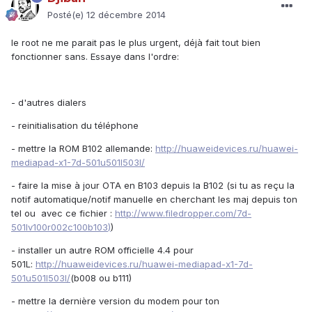
Posté(e)
12 décembre 2014
le root ne me parait pas le plus urgent, déjà fait tout bien
fonctionner sans. Essaye dans l'ordre:
- d'autres dialers
- reinitialisation du téléphone
- mettre la ROM B102 allemande:
http://huaweidevices.ru/huawei-
mediapad-x1-7d-501u501l503l/
- faire la mise à jour OTA en B103 depuis la B102 (si tu as reçu la
notif automatique/notif manuelle en cherchant les maj depuis ton
tel ou avec ce fichier :
http://www.filedropper.com/7d-
501lv100r002c100b103
)
)
- installer un autre ROM officielle 4.4 pour
501L:
http://huaweidevices.ru/huawei-mediapad-x1-7d-
501u501l503l/
(b008 ou b111)
- mettre la dernière version du modem pour ton