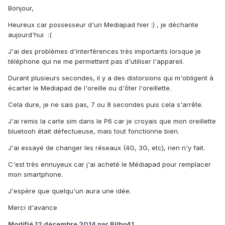
Bonjour,
Heureux car possesseur d'un Mediapad hier :) , je déchante
aujourd'hui :(
J'ai des problèmes d'interférences très importants lorsque je
téléphone qui ne me permettent pas d'utiliser l'appareil.
Durant plusieurs secondes, il y a des distorsions qui m'obligent à
écarter le Mediapad de l'oreille ou d'ôter l'oreillette.
Cela dure, je ne sais pas, 7 ou 8 secondes puis cela s'arrête.
J'ai remis la carte sim dans le P6 car je croyais que mon oreillette
bluetooh était défectueuse, mais tout fonctionne bien.
J'ai essayé de changer les réseaux (4G, 3G, etc), rien n'y fait.
C'est très ennuyeux car j'ai acheté le Médiapad pour remplacer
mon smartphone.
J'espère que quelqu'un aura une idée.
Merci d'avance
Modifié
12 décembre 2014
par Bilbo41