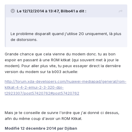
Le 12/12/2014 à 13:47, Bilbo41 a dit :
Le problème disparaît quand j'utilise 2G uniquement, là plus
de distorsions.
Grande chance que cela vienne du modem donc. tu as bon
espoir en passant à une ROM kitkat (qui souvent met à jour le
modem). Pour aller plus vite, tu peux essayer direct la dernière
version du modem sur ta b003 actuelle:
http://forum.xda-developers.com/huawei-mediapad/general/rom-
kitkat-4-4-2-emui-2-3-320-dpi-
t2923307/post57420762#post57420762
Mais je te conseille de suivre l'ordre que j'ai donné ci dessus,
afin du même coup d'avoir un ROM Kitkat.
Modifié
12 décembre 2014
par Djiban