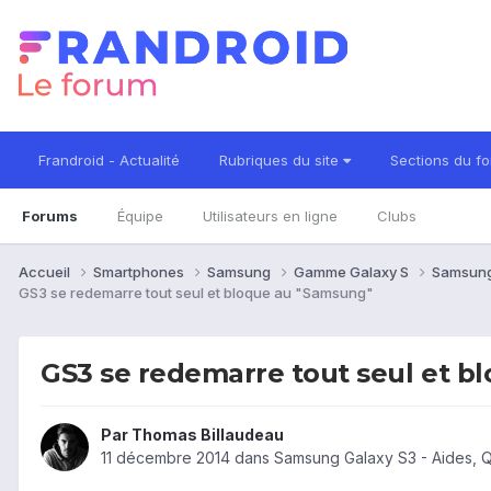
Frandroid - Actualité
Rubriques du site
Sections du f
Forums
Équipe
Utilisateurs en ligne
Clubs
Accueil
Smartphones
Samsung
Gamme Galaxy S
Samsung
GS3 se redemarre tout seul et bloque au "Samsung"
GS3 se redemarre tout seul et b
Par
Thomas Billaudeau
11 décembre 2014
dans
Samsung Galaxy S3 - Aides, 