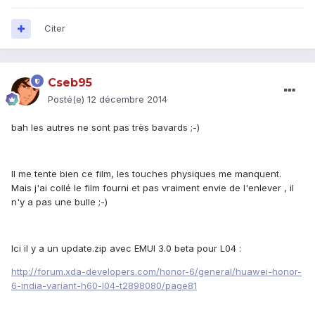
Citer
Cseb95
Posté(e)
12 décembre 2014
bah les autres ne sont pas très bavards ;-)
Il me tente bien ce film, les touches physiques me manquent.
Mais j'ai collé le film fourni et pas vraiment envie de l'enlever , il
n'y a pas une bulle ;-)
Ici il y a un update.zip avec EMUI 3.0 beta pour L04 :
http://forum.xda-developers.com/honor-6/general/huawei-honor-
6-india-variant-h60-l04-t2898080/page81