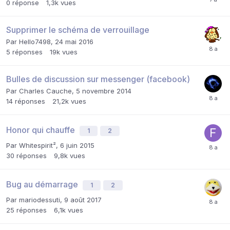
0
réponse
1,3k
vues
Supprimer le schéma de verrouillage
Par
Hello7498
,
24 mai 2016
5
réponses
19k
vues
Bulles de discussion sur messenger (facebook)
Par
Charles Cauche
,
5 novembre 2014
14
réponses
21,2k
vues
Honor qui chauffe
1
2
Par
Whitespirit²
,
6 juin 2015
30
réponses
9,8k
vues
Bug au démarrage
1
2
Par
mariodessuti
,
9 août 2017
25
réponses
6,1k
vues