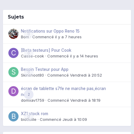
Sujets
Notifications sur Oppo Reno 15
0
Bom
· Commencé
il y a 7 heures
[Beta testeurs] Pour Cook
0
Casse-cook
· Commencé
il y a 14 heures
Besoin Testeur pour App
0
Skinshoot80
· Commencé
Vendredi à 20:52
écran de tablette s7fe ne marche pas,écran
2
noir
domxav1759
· Commencé
Vendredi à 18:19
XZ1 stock rom
0
bid0uille
· Commencé
Jeudi à 10:09