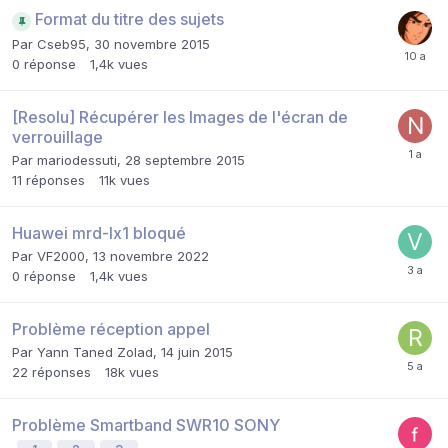
Format du titre des sujets
Par
Cseb95
,
30 novembre 2015
0
réponse
1,4k
vues
[Resolu] Récupérer les Images de l'écran de
verrouillage
Par
mariodessuti
,
28 septembre 2015
11
réponses
11k
vues
Huawei mrd-lx1 bloqué
Par
VF2000
,
13 novembre 2022
0
réponse
1,4k
vues
Problème réception appel
Par
Yann Taned Zolad
,
14 juin 2015
22
réponses
18k
vues
Problème Smartband SWR10 SONY