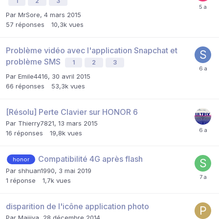
1
2
3
Par
MrSore
,
4 mars 2015
57
réponses
10,3k
vues
Problème vidéo avec l'application Snapchat et
problème SMS
1
2
3
Par
Emile4416
,
30 avril 2015
66
réponses
53,3k
vues
[Résolu] Perte Clavier sur HONOR 6
Par
Thierry7821
,
13 mars 2015
16
réponses
19,8k
vues
Compatibilité 4G après flash
honor
Par
shhuan1990
,
3 mai 2019
1
réponse
1,7k
vues
disparition de l'icône application photo
Par
Maiiiya
,
28 décembre 2014