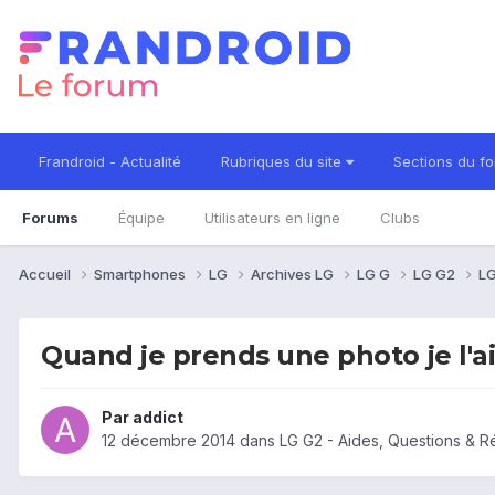
Frandroid - Actualité
Rubriques du site
Sections du f
Forums
Équipe
Utilisateurs en ligne
Clubs
Accueil
Smartphones
LG
Archives LG
LG G
LG G2
LG
Quand je prends une photo je l'a
Par
addict
12 décembre 2014
dans
LG G2 - Aides, Questions & 