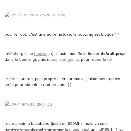
pour le root, c'est une autre histoire, le boot.img est bloqué ^_^
télécharger ce
boot.img
(j'ai juste modifié le fichier
default.prop
dans le boot.img), puis utiliser
rootgenius
pour rooter le tel
je ferais un root plus propre ultérieurement (j'aime pas trop les
softs pour obtenir le root en auto :( )
reste a voir la baseband (juste en 850Mhz) mais vu son
hardware, ça devrait s'arranger
le modem est un mt6166rf :( et