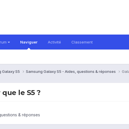
orum
Naviguer
Activité
Classement
 Galaxy S5
Samsung Galaxy S5 - Aides, questions & réponses
Gal
 que le S5 ?
questions & réponses