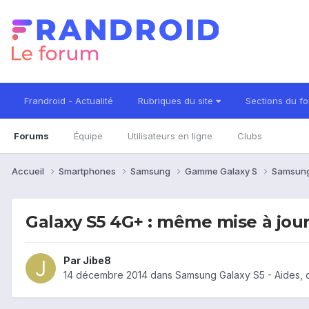
Frandroid - Actualité
Rubriques du site
Sections du f
Forums
Équipe
Utilisateurs en ligne
Clubs
Accueil
Smartphones
Samsung
Gamme Galaxy S
Samsung
Galaxy S5 4G+ : même mise à jour
Par
Jibe8
14 décembre 2014
dans
Samsung Galaxy S5 - Aides, 