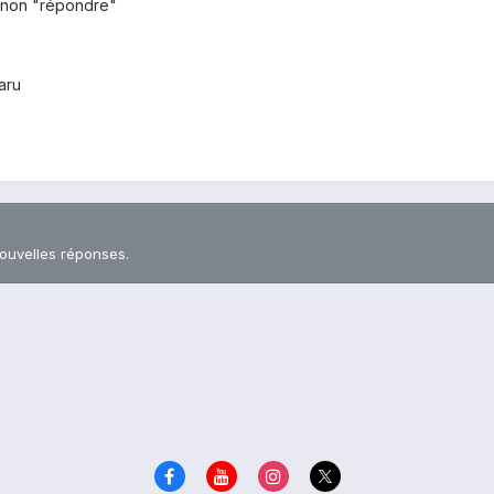
et non "répondre"
paru
nouvelles réponses.